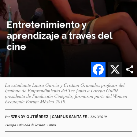
Entretenimiento y
aprendizaje a través del
cine
Facebook
X
La estudiante Laura García y Cristian Granados profesor del
Instituto de Emprendimiento del Tec junto a Lorena Guillé
presidenta de Fundación Cinépolis, formaron parte del Women
Economic Forum México 2019.
Por
- 22/10/2019
WENDY GUTIÉRREZ | CAMPUS SANTA FE
Tiempo estimado de lectura:2 mins