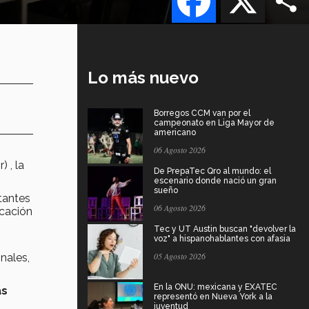
Lo más nuevo
Borregos CCM van por el
campeonato en Liga Mayor de
americano
06 Agosto 2026
) ,
la
De PrepaTec Qro al mundo: el
escenario donde nació un gran
sueño
tantes
06 Agosto 2026
ucación
Tec y UT Austin buscan "devolver la
voz" a hispanohablantes con afasia
05 Agosto 2026
onales,
En la ONU: mexicana y EXATEC
as
representó en Nueva York a la
juventud