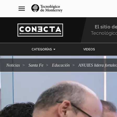
Pasar
navegación
menu
al
principal
contenido
principal
El sitio d
Tecnológic
Menu
CATEGORÍAS
VIDEOS
Comunidad
Noticias
Santa Fe
Educación
ANUIES lidera fortale