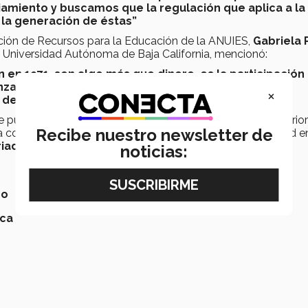
amiento y buscamos que la regulación que aplica a la
e la generación de éstas”
ción de Recursos para la Educación de la ANUIES,
Gabriela 
a Universidad Autónoma de Baja California, mencionó:
n en 1971, son algo más que dinero, es la participación
nza e identidad con causa, es aportar algo a la
×
e la gente hacia la institución y hacia el país”
e puedan apoyar aún más el avance de la educación superior
Recibe nuestro newsletter de
a comunidad: directivos, profesores, alumnos y la sociedad e
riado.
noticias:
no
ica