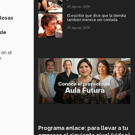
05 Agosto 2026
El escritor que dice que la derrota
Rosas
también merece ser contada
05 Agosto 2026
 de
 en el
n
Programa enlace: para llevar a tu