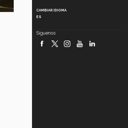
Más que un festival cultural: así es
la magia de VIBRART 2026 (video)
CAMBIAR IDIOMA
ES
Javier Guzmán: investigación con
impacto social (video)
Síguenos
¡México, en el top del mundial de
robótica FIRST 2026! (video)
Vida Tec: Pasión, disciplina y
básquetbol, con Gael Adame
(video)
¿Cómo es el Modelo Educativo
Tec? (video)
Vida Tec: Feminismo e Inteligencia
Artificial, Paola Ricaurte (video)