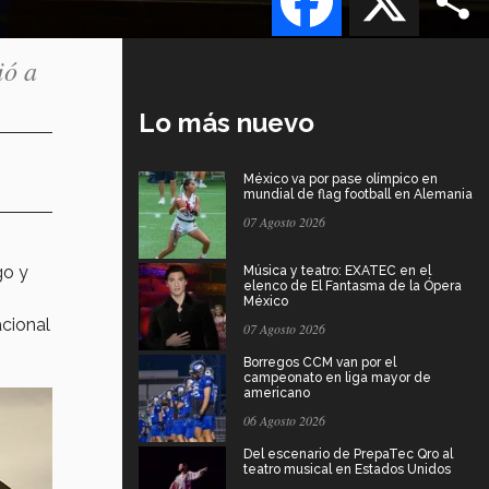
ió a
Lo más nuevo
México va por pase olímpico en
mundial de flag football en Alemania
07 Agosto 2026
go y
Música y teatro: EXATEC en el
elenco de El Fantasma de la Ópera
México
acional
07 Agosto 2026
Borregos CCM van por el
campeonato en liga mayor de
americano
06 Agosto 2026
Del escenario de PrepaTec Qro al
teatro musical en Estados Unidos