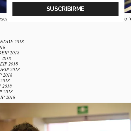
escalada, triatlón, cheer and dance, tocho femenil, así como f
CONDDE 2018
018
DEIP 2018
 2018
DEIP 2018
DEIP 2018
P 2018
 2018
P 2018
P 2018
IP 2018