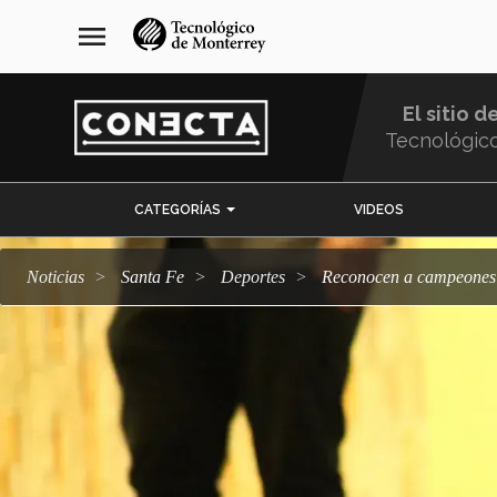
Pasar
navegación
menu
al
principal
contenido
principal
El sitio d
Tecnológic
Menu
CATEGORÍAS
VIDEOS
Comunidad
Noticias
Santa Fe
deportes
Reconocen a campeones