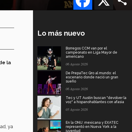
Lo más nuevo
Borregos CCM van por el
campeonato en Liga Mayor de
americano
de la
06 Agosto 2026
De PrepaTec Qro al mundo: el
escenario donde nació un gran
sueño
06 Agosto 2026
Tec y UT Austin buscan "devolver la
voz" a hispanohablantes con afasia
05 Agosto 2026
En la ONU: mexicana y EXATEC
dad, ya
representó en Nueva York a la
juventud