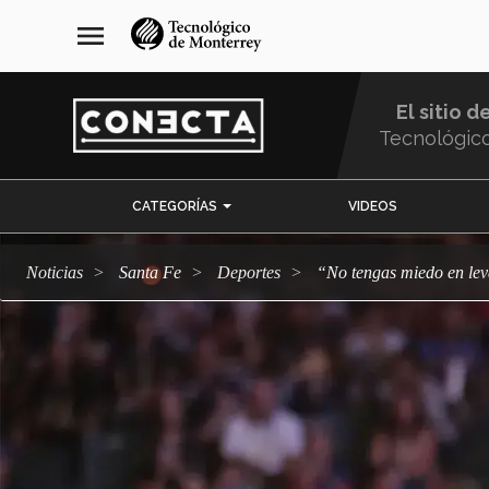
Pasar
navegación
menu
al
principal
contenido
principal
El sitio d
Tecnológic
Menu
CATEGORÍAS
VIDEOS
Comunidad
Noticias
Santa Fe
deportes
“No tengas miedo en l