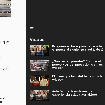
Videos
el que
Programa enlace: para llevar a tu
empresa al siguiente nivel (video)
a
¿Quieres emprender? Conoce el
nuevo HUB de Innovación del Tec
(video)
 cosas
El joven que hizo del baile su vida
(video)
Aula Futura: transformar la
experiencia educativa (video)
uién
nos