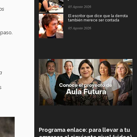
05 Agosto 2026
os
El escritor que dice que la derrota
también merece ser contada
.
05 Agosto 2026
r paso.
a
s
Programa enlace: para llevar a tu