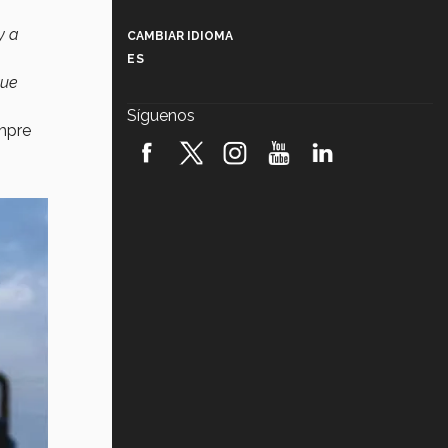
Más que un festival cultural: así es
la magia de VIBRART 2026 (video)
y a
CAMBIAR IDIOMA
ES
Javier Guzmán: investigación con
que
impacto social (video)
Síguenos
empre
¡México, en el top del mundial de
robótica FIRST 2026! (video)
Vida Tec: Pasión, disciplina y
básquetbol, con Gael Adame
(video)
¿Cómo es el Modelo Educativo
Tec? (video)
Vida Tec: Feminismo e Inteligencia
Artificial, Paola Ricaurte (video)