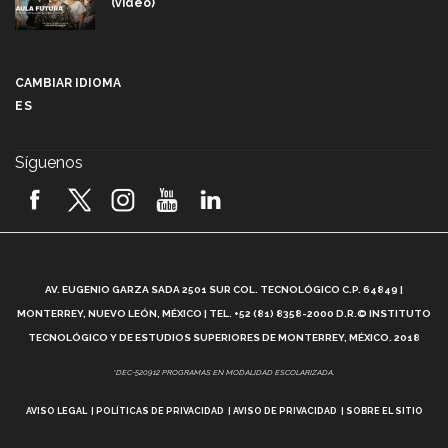
(video)
Más que un festival cultural: así es la magia de
VIBRART 2026 (video)
CAMBIAR IDIOMA
ES
Javier Guzmán: investigación con impacto social
(video)
Síguenos
¡México, en el top del mundial de robótica FIRST
2026! (video)
Vida Tec: Pasión, disciplina y básquetbol, con Gael
Adame (video)
A
AV. EUGENIO GARZA SADA 2501 SUR COL. TECNOLÓGICO C.P. 64849 |
L
¿Cómo es el Modelo Educativo Tec? (video)
MONTERREY, NUEVO LEÓN, MÉXICO | TEL. +52 (81) 8358-2000 D.R.© INSTITUTO
TECNOLÓGICO Y DE ESTUDIOS SUPERIORES DE MONTERREY, MÉXICO. 2018
Vida Tec: Feminismo e Inteligencia Artificial, Paola
*DEC-520912 PROGRAMAS EN MODALIDAD ESCOLARIZADA.
Ricaurte (video)
AVISO LEGAL
POLÍTICAS DE PRIVACIDAD
AVISO DE PRIVACIDAD
SOBRE EL SITIO