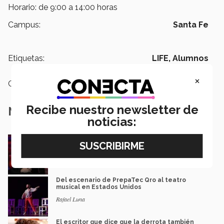
Horario: de 9:00 a 14:00 horas
Campus:
Santa Fe
Etiquetas:
LIFE,
Alumnos
×
Categoría:
Arte y Cultura
Recibe nuestro newsletter de
Notas Relacionadas
noticias:
Música y teatro: EXATEC en el elenco de El
Fantasma de la Ópera México
Mariajulia Valenzuela Preciado
Del escenario de PrepaTec Qro al teatro
musical en Estados Unidos
Rafael Luna
El escritor que dice que la derrota también