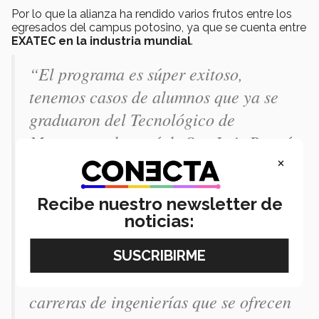
Por lo que la alianza ha rendido varios frutos entre los
egresados del campus potosino, ya que se cuenta entre
EXATEC en la industria mundial
.
“El programa es súper exitoso,
tenemos casos de alumnos que ya se
graduaron del Tecnológico de
Monterrey, de aquí de San Luis Potosí
×
y que dieron sus prácticas
profesionales en Alemania, tales
Recibe nuestro newsletter de
como jóvenes que tenemos trabajando
noticias:
en Porsche y Heineken, de aquel
país”, concluyó la académica que
también invitó a más a sumarse a las
carreras de ingenierías que se ofrecen