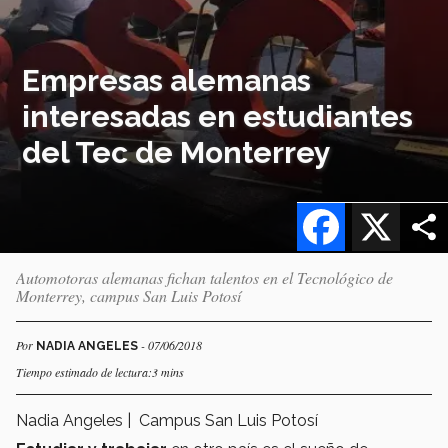
Empresas alemanas
interesadas en estudiantes
del Tec de Monterrey
Facebook
X
Automotoras alemanas fichan talentos en el Tecnológico de
Monterrey, campus San Luis Potosí
Por
- 07/06/2018
NADIA ANGELES
Tiempo estimado de lectura:3 mins
Nadia Angeles | Campus San Luis Potosí