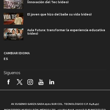
Innovación del Tec (video)
El joven que hizo del baile su vida (video)
Aula Futura: transformar la experiencia educativa
(video)
Más que un festival cultural: así es la magia de
VIBRART 2026 (video)
CAMBIAR IDIOMA
ES
Javier Guzmán: investigación con impacto social
(video)
Síguenos
¡México, en el top del mundial de robótica FIRST
2026! (video)
Vida Tec: Pasión, disciplina y básquetbol, con Gael
Adame (video)
A
AV. EUGENIO GARZA SADA 2501 SUR COL. TECNOLÓGICO C.P. 64849 |
L
¿Cómo es el Modelo Educativo Tec? (video)
MONTERREY, NUEVO LEÓN, MÉXICO | TEL. +52 (81) 8358-2000 D.R.© INSTITUTO