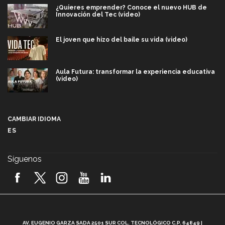
¿Quieres emprender? Conoce el nuevo HUB de
Innovación del Tec (video)
El joven que hizo del baile su vida (video)
Aula Futura: transformar la experiencia educativa
(video)
Más que un festival cultural: así es la magia de
VIBRART 2026 (video)
CAMBIAR IDIOMA
ES
Javier Guzmán: investigación con impacto social
(video)
Síguenos
¡México, en el top del mundial de robótica FIRST
2026! (video)
Vida Tec: Pasión, disciplina y básquetbol, con Gael
Adame (video)
A
AV. EUGENIO GARZA SADA 2501 SUR COL. TECNOLÓGICO C.P. 64849 |