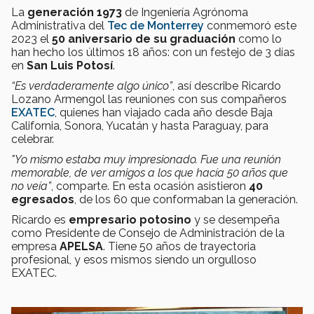
La
generación 1973
de Ingeniería Agrónoma
Administrativa del
Tec de Monterrey
conmemoró este
2023 el
50 aniversario de su graduación
como lo
han hecho los últimos 18 años: con un festejo de 3 días
en
San Luis Potosí
.
“Es verdaderamente algo único”
, así describe Ricardo
Lozano Armengol las reuniones con sus compañeros
EXATEC
, quienes han viajado cada año desde Baja
California, Sonora, Yucatán y hasta Paraguay, para
celebrar.
"Yo mismo estaba muy impresionado. Fue una reunión
memorable, de ver amigos a los que hacía 50 años que
no veía”
, comparte. En esta ocasión asistieron
40
egresados
, de los 60 que conformaban la generación.
Ricardo es
empresario potosino
y se desempeña
como Presidente de Consejo de Administración de la
empresa
APELSA
. Tiene 50 años de trayectoria
profesional, y esos mismos siendo un orgulloso
EXATEC.