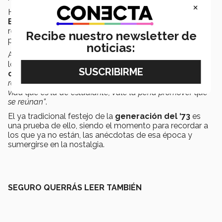
×
Hoy, el programa evolucionó a
Ingeniería en
Biosistemas Agroalimentarios
y las mujeres
representan el 45% de la población estudiantil en
Recibe nuestro newsletter de
profesional.
noticias:
A pesar de la diferencia de años, Ricardo asegura que
los nuevos graduados también pueden crear una
comunidad unida de egresados
. “
Yo sí les
recomendaría mucho, estando en la mejor época de la
vida que es la de estudiante, vale la pena promover que
se reúnan”
.
El ya tradicional festejo de la
generación del ‘73
es
una prueba de ello, siendo el momento para recordar a
los que ya no están, las anécdotas de esa época y
sumergirse en la nostalgia.
SEGURO QUERRÁS LEER TAMBIÉN