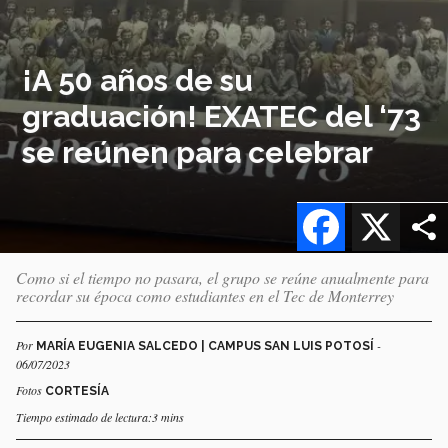
¡A 50 años de su
graduación! EXATEC del ‘73
se reúnen para celebrar
Facebook
X
Como si el tiempo no pasara, el grupo se reúne anualmente para
recordar su época como estudiantes en el Tec de Monterrey
Por
-
MARÍA EUGENIA SALCEDO | CAMPUS SAN LUIS POTOSÍ
06/07/2023
Fotos
CORTESÍA
Tiempo estimado de lectura:3 mins