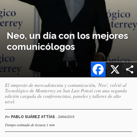
Neo, un día con los mejores
comunicólogos
Facebook
X
El simposio de mercadotecnia y comunicación, 'Neo', volvió al
Tecnológico de Monterrey en San Luis Potosí con una segunda
edición cargada de conferencistas, paneles y talleres de alto
nivel.
Por
- 20/04/2018
PABLO SUÁREZ ATTÍAS
Tiempo estimado de lectura:1 min