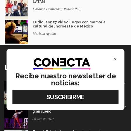
LATAM
Carolina Contreras y Rebeca Ruiz
Ludic Jam: 27 videojuegos con memoria
cultural del noroeste de México
Mariana Aguilar
×
Lo más nuevo
Recibe nuestro newsletter de
noticias:
Borregos CCM van por el campeonato en Liga Mayor de
americano
06 Agosto 2026
De PrepaTec Qro al mundo: el escenario donde nació un
gran sueño
06 Agosto 2026