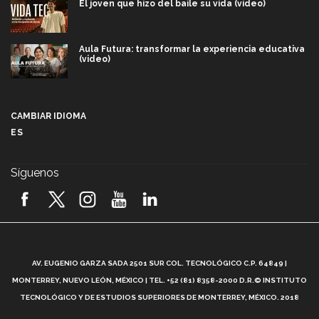
El joven que hizo del baile su vida (video)
Aula Futura: transformar la experiencia educativa
(video)
Más que un festival cultural: así es la magia de
VIBRART 2026 (video)
CAMBIAR IDIOMA
ES
Javier Guzmán: investigación con impacto social
(video)
Síguenos
¡México, en el top del mundial de robótica FIRST
2026! (video)
Vida Tec: Pasión, disciplina y básquetbol, con Gael
Adame (video)
A
AV. EUGENIO GARZA SADA 2501 SUR COL. TECNOLÓGICO C.P. 64849 |
L
¿Cómo es el Modelo Educativo Tec? (video)
MONTERREY, NUEVO LEÓN, MÉXICO | TEL. +52 (81) 8358-2000 D.R.© INSTITUTO
TECNOLÓGICO Y DE ESTUDIOS SUPERIORES DE MONTERREY, MÉXICO. 2018