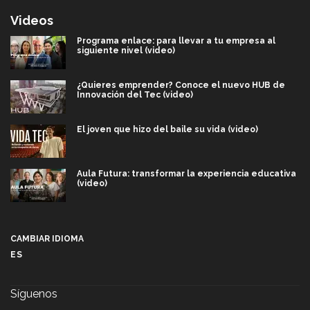
Videos
Programa enlace: para llevar a tu empresa al
siguiente nivel (video)
¿Quieres emprender? Conoce el nuevo HUB de
Innovación del Tec (video)
El joven que hizo del baile su vida (video)
Aula Futura: transformar la experiencia educativa
(video)
Más que un festival cultural: así es la magia de
VIBRART 2026 (video)
CAMBIAR IDIOMA
ES
Javier Guzmán: investigación con impacto social
(video)
Síguenos
¡México, en el top del mundial de robótica FIRST