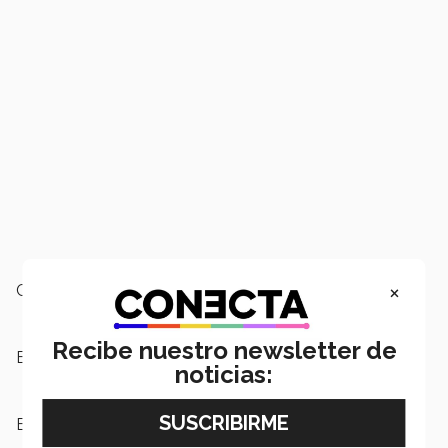
×
Campus:
San Luis Potosí
Recibe nuestro newsletter de
Escuelas:
Negocios
noticias:
Etiquetas:
Misión Comercial Colombia,
Semestre i,
Negocios