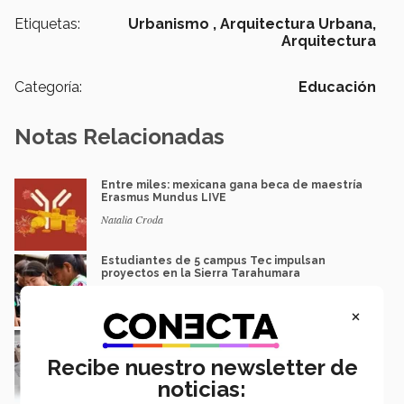
Etiquetas:
Urbanismo ,
Arquitectura Urbana,
Arquitectura
Categoría:
Educación
Notas Relacionadas
Entre miles: mexicana gana beca de maestría
Erasmus Mundus LIVE
Natalia Croda
Estudiantes de 5 campus Tec impulsan
proyectos en la Sierra Tarahumara
Juan José Flores Nava
×
Diseños de estudiantes Tec exponen en
Milán riqueza cultural de México
Recibe nuestro newsletter de
Daniela Novillo y Carlos González
noticias: