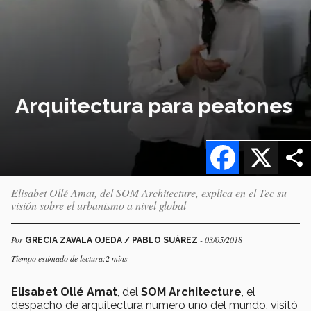
Arquitectura para peatones
Facebook
X
Elisabet Ollé Amat, del SOM Architecture, explica en el Tec su
visión sobre el urbanismo a nivel global
Por
- 03/05/2018
GRECIA ZAVALA OJEDA / PABLO SUÁREZ
Tiempo estimado de lectura:2 mins
Elisabet Ollé Amat
, del
SOM Architecture
, el
despacho de arquitectura número uno del mundo, visitó