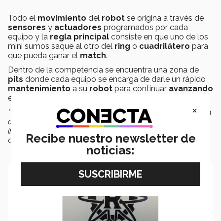
Todo el
movimiento
del
robot
se origina a través de
sensores
y
actuadores
programados por cada
equipo y la
regla principal
consiste en que uno de los
mini sumos saque al otro del
ring
o
cuadrilátero
para
que pueda ganar el
match
.
Dentro de la competencia se encuentra una zona de
pits
donde cada equipo se encarga de darle un rápido
mantenimiento
a su
robot
para continuar
avanzando
en las distintas
fases del torneo
.
×
"Todo el equipo estaba muy contento de haber ganado la
competencia... la adrenalina del momento fue
inigualable"
, comparte Giovanny Ortega, vicepresidente
Recibe nuestro newsletter de
del equipo de Robótica del campus.
noticias: