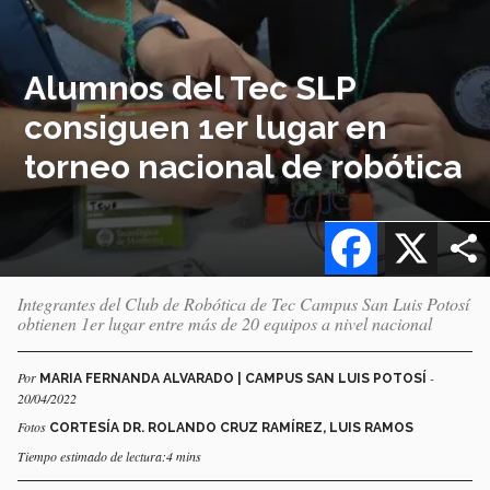
Alumnos del Tec SLP
consiguen 1er lugar en
torneo nacional de robótica
Facebook
X
Integrantes del Club de Robótica de Tec Campus San Luis Potosí
obtienen 1er lugar entre más de 20 equipos a nivel nacional
Por
-
MARIA FERNANDA ALVARADO | CAMPUS SAN LUIS POTOSÍ
20/04/2022
Fotos
CORTESÍA DR. ROLANDO CRUZ RAMÍREZ, LUIS RAMOS
Tiempo estimado de lectura:4 mins