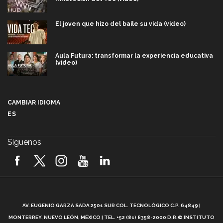
El joven que hizo del baile su vida (video)
Aula Futura: transformar la experiencia educativa
(video)
Más que un festival cultural: así es la magia de
VIBRART 2026 (video)
CAMBIAR IDIOMA
ES
Javier Guzmán: investigación con impacto social
(video)
Síguenos
¡México, en el top del mundial de robótica FIRST
2026! (video)
Vida Tec: Pasión, disciplina y básquetbol, con Gael
Adame (video)
A
AV. EUGENIO GARZA SADA 2501 SUR COL. TECNOLÓGICO C.P. 64849 |
L
¿Cómo es el Modelo Educativo Tec? (video)
MONTERREY, NUEVO LEÓN, MÉXICO | TEL. +52 (81) 8358-2000 D.R.© INSTITUTO