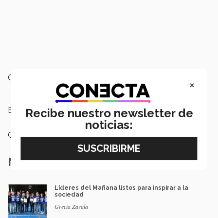
Campus:
San Luis Potosí
×
Etiquetas:
Carrera Tec,
Borregos SLP
Recibe nuestro newsletter de
noticias:
Categoría:
Deportes
Notas Relacionadas
Líderes del Mañana listos para inspirar a la
sociedad
Grecia Zavala