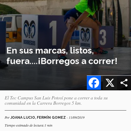
En sus marcas, listos,
fuera....¡Borregos a correr!
Facebook
X
El Tec Campus San Luis Potosí pone a correr a toda su
comunidad en la Carrera Borregos 5 km.
Por
- 11/09/2019
JOANA LUCIO, FERMÍN GOMEZ
Tiempo estimado de lectura:1 min