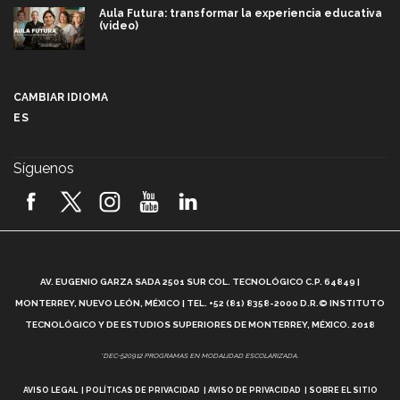
Aula Futura: transformar la experiencia educativa
(video)
Más que un festival cultural: así es la magia de
VIBRART 2026 (video)
CAMBIAR IDIOMA
ES
Javier Guzmán: investigación con impacto social
(video)
Síguenos
¡México, en el top del mundial de robótica FIRST
2026! (video)
Vida Tec: Pasión, disciplina y básquetbol, con Gael
Adame (video)
A
AV. EUGENIO GARZA SADA 2501 SUR COL. TECNOLÓGICO C.P. 64849 |
L
¿Cómo es el Modelo Educativo Tec? (video)
MONTERREY, NUEVO LEÓN, MÉXICO | TEL. +52 (81) 8358-2000 D.R.© INSTITUTO
TECNOLÓGICO Y DE ESTUDIOS SUPERIORES DE MONTERREY, MÉXICO. 2018
Vida Tec: Feminismo e Inteligencia Artificial, Paola
*DEC-520912 PROGRAMAS EN MODALIDAD ESCOLARIZADA.
Ricaurte (video)
AVISO LEGAL
POLÍTICAS DE PRIVACIDAD
AVISO DE PRIVACIDAD
SOBRE EL SITIO