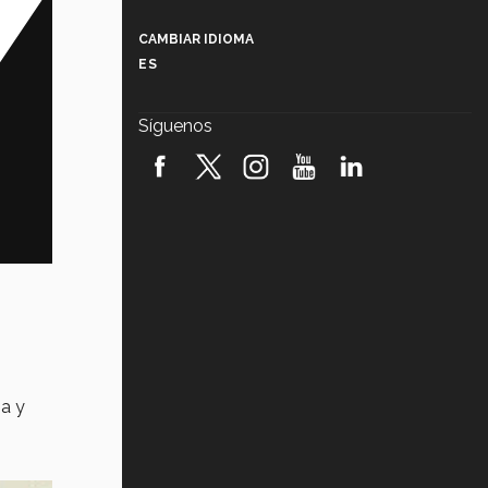
Más que un festival cultural: así es
la magia de VIBRART 2026 (video)
CAMBIAR IDIOMA
ES
Javier Guzmán: investigación con
impacto social (video)
Síguenos
¡México, en el top del mundial de
robótica FIRST 2026! (video)
Vida Tec: Pasión, disciplina y
básquetbol, con Gael Adame
(video)
¿Cómo es el Modelo Educativo
Tec? (video)
Vida Tec: Feminismo e Inteligencia
Artificial, Paola Ricaurte (video)
ia y