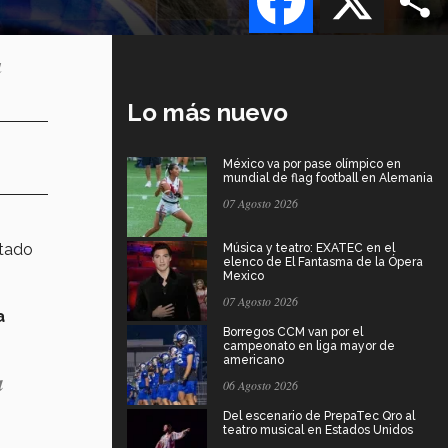
a
Lo más nuevo
México va por pase olímpico en
mundial de flag football en Alemania
07 Agosto 2026
stado
Música y teatro: EXATEC en el
elenco de El Fantasma de la Ópera
Mexico
07 Agosto 2026
a
Borregos CCM van por el
campeonato en liga mayor de
americano
a
06 Agosto 2026
Del escenario de PrepaTec Qro al
teatro musical en Estados Unidos