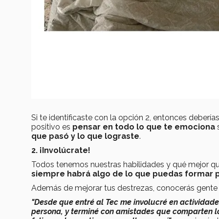
Si te identificaste con la opción 2, entonces deber
positivo es
pensar en todo lo que te emociona
s
que pasó y lo que lograste
.
2. ¡Involúcrate!
Todos tenemos nuestras habilidades y qué mejor que p
siempre habrá algo de lo que puedas formar 
Además de mejorar tus destrezas, conocerás gente m
"Desde que entré al Tec me involucré en activida
persona, y terminé con amistades que comparten l