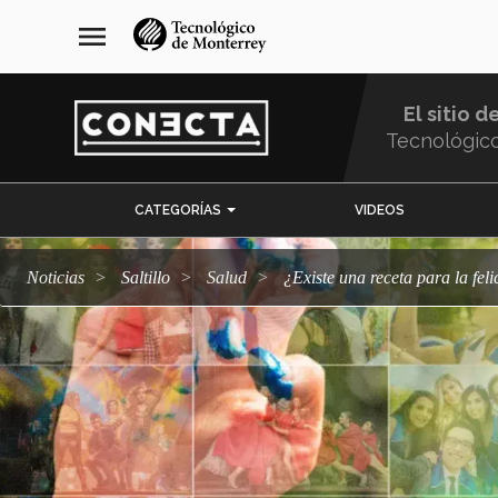
Pasar
navegación
menu
al
principal
contenido
principal
El sitio d
Tecnológic
Menu
CATEGORÍAS
VIDEOS
Comunidad
Noticias
Saltillo
salud
¿Existe una receta para la fel