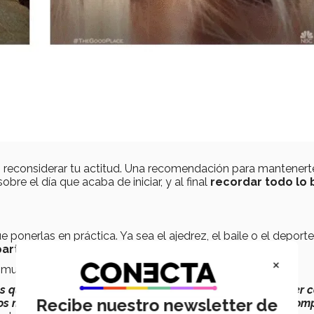
ías reconsiderar tu actitud. Una recomendación para mantenert
obre el día que acaba de iniciar, y al final
recordar todo lo
onerlas en práctica. Ya sea el ajedrez, el baile o el deporte
parte
.
×
uy parecida a ti y encontrarás un lugar para expresarte.
des que pensé que me ayudarían a desarrollarme y a crecer 
Recibe nuestro newsletter de
os mismos gustos que yo. Gracias a esto me he sentido comp