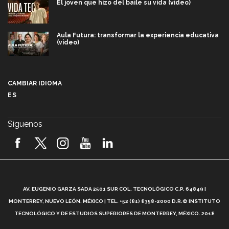
El joven que hizo del baile su vida (video)
Aula Futura: transformar la experiencia educativa
(video)
Más que un festival cultural: así es la magia de
VIBRART 2026 (video)
CAMBIAR IDIOMA
ES
Javier Guzmán: investigación con impacto social
(video)
Síguenos
¡México, en el top del mundial de robótica FIRST
2026! (video)
Vida Tec: Pasión, disciplina y básquetbol, con Gael
Adame (video)
A
AV. EUGENIO GARZA SADA 2501 SUR COL. TECNOLÓGICO C.P. 64849 |
L
¿Cómo es el Modelo Educativo Tec? (video)
MONTERREY, NUEVO LEÓN, MÉXICO | TEL. +52 (81) 8358-2000 D.R.© INSTITUTO
TECNOLÓGICO Y DE ESTUDIOS SUPERIORES DE MONTERREY, MÉXICO. 2018