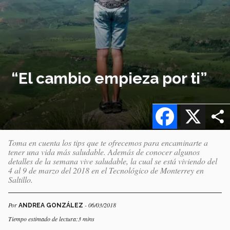
“El cambio empieza por ti”
Facebook
X
Toma en cuenta los tips que te ofrecemos para encaminarte a
tener una vida más saludable. Además de conocer algunos
detalles de la semana vive saludable, la cual se está viviendo del
4 al 9 de marzo del 2018 en el Tecnológico de Monterrey en
Saltillo.
Por
- 06/03/2018
ANDREA GONZÁLEZ
Tiempo estimado de lectura:3 mins