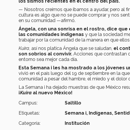
los sismos recientes en el centro del país.
— Nosotros creímos que íbamos a ayudar, pero al fin
cultura es algo que no se puede comprar y nos sen
en su comunidad —afirmó.
Ángela, con una sonrisa en el rostro, dice qu
las comunidades indígenas
y que la sociedad me
trabajar por la comunidad de la manera en que ellos 
Kuira
, así nos platica Ángela que se saludan,
el con
son sobrios al convivir.
Acciones que contrastan c
entorno sea mejor cada día.
Esta Semana i les ha mostrado a los jóvenes u
vivió en el país luego del 19 de septiembre en la que
comunidad a pesar del hambre, el miedo y el dolor
La Semana i ha dejado muestras de que México resur
¡
Kuira
al nuevo México!
Campus:
Saltillo
Etiquetas:
Semana i,
Indígenas,
Senti
Categoría:
Institución