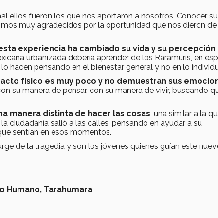
al ellos fueron los que nos aportaron a nosotros. Conocer su
timos muy agradecidos por la oportunidad que nos dieron de 
e esta experiencia ha cambiado su vida y su percepción
xicana urbanizada debería aprender de los Rarámuris, en esp
lo hacen pensando en el bienestar general y no en lo individu
tacto físico es muy poco y no demuestran sus emocio
on su manera de pensar, con su manera de vivir, buscando q
na manera distinta de hacer las cosas
, una similar a la q
 la ciudadanía salió a las calles, pensando en ayudar a su
 que sentían en esos momentos.
ge de la tragedia y son los jóvenes quienes guían este nuevo
do Humano,
Tarahumara