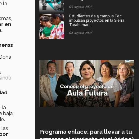
e la
05 Agosto 2026
Estudiantes de 5 campus Tec
ismas,
impulsan proyectos en la Sierra
ar en
Tarahumara
.
04 Agosto 2026
meras
 Doña
s
udando
dad
 la
 bajar
do.
 las
Programa enlace: para llevar a tu
 por