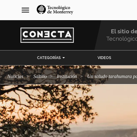
Pasar
navegación
menu
al
principal
contenido
principal
El sitio d
Tecnológic
Menu
CATEGORÍAS
VIDEOS
Comunidad
Noticias
Saltillo
Institución
Un saludo tarahumara p