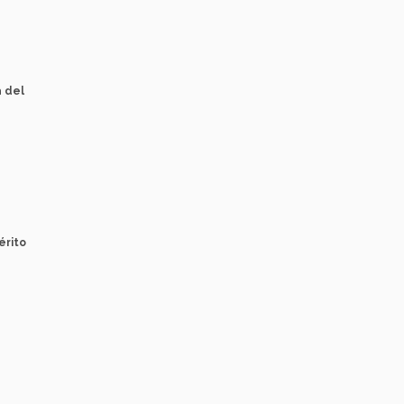
a del
érito