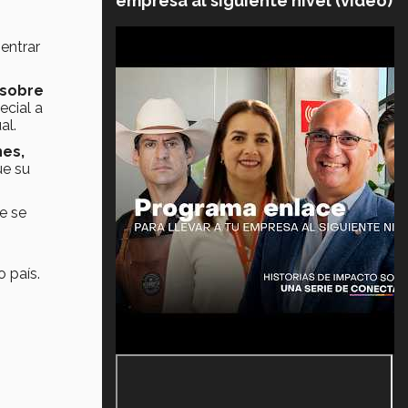
empresa al siguiente nivel (video)
entrar
 sobre
ecial a
al.
nes,
ue su
ue se
 país.