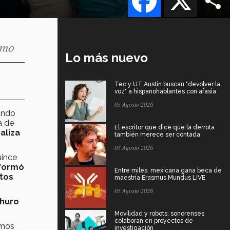
o
smo
Lo más nuevo
Tec y UT Austin buscan "devolver la
voz" a hispanohablantes con afasia
05 Agosto 2026
ando
a de
El escritor que dice que la derrota
aliza
también merece ser contada
05 Agosto 2026
uince
 formó
Entre miles: mexicana gana beca de
ctos
maestría Erasmus Mundus LIVE
05 Agosto 2026
Churo
Movilidad y robots: sonorenses
colaboran en proyectos de
imos
investigación