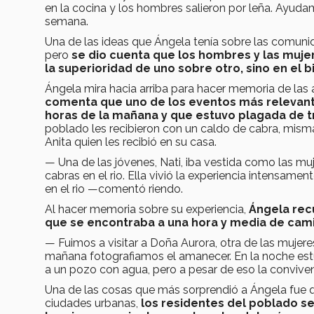
en la cocina y los hombres salieron por leña. Ayud
semana.
Una de las ideas que Ángela tenía sobre las comun
pero
se dio cuenta que los hombres y las muj
la superioridad de uno sobre otro, sino en el 
Ángela mira hacia arriba para hacer memoria de las 
comenta que uno de los eventos más relevantes
horas de la mañana y que estuvo plagada de t
poblado les recibieron con un caldo de cabra, misma
Anita quien les recibió en su casa.
— Una de las jóvenes, Nati, iba vestida como las mujer
cabras en el rio. Ella vivió la experiencia intensam
en el rio —comentó riendo.
Al hacer memoria sobre su experiencia,
Ángela recu
que se encontraba a una hora y media de cam
— Fuimos a visitar a Doña Aurora, otra de las muje
mañana fotografiamos el amanecer. En la noche est
a un pozo con agua, pero a pesar de eso la conviven
Una de las cosas que más sorprendió a Ángela fue qu
ciudades urbanas,
los residentes del poblado se