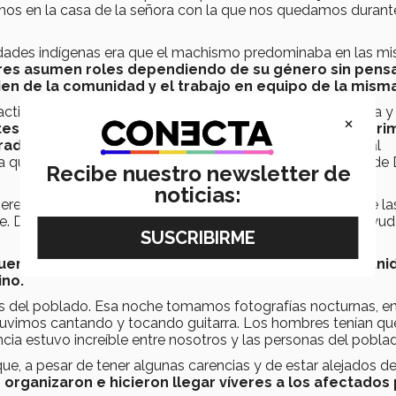
amos en la casa de la señora con la que nos quedamos durant
idades indígenas era que el machismo predominaba en las m
eres asumen roles dependiendo de su género sin pens
bien de la comunidad y el trabajo en equipo de la misma
actividades que realizaron durante su estadía en Chihuahua y
×
 fue una fiesta patronal que dio inicio desde las pri
radiciones.
Recuerda incluso que al momento de llegar al
 que fue sacrificada en honor a los jóvenes por la familia de
Recibe nuestro newsletter de
noticias:
es del lugar, incluso ella ayudó a limpiar los intestinos de la
ente. De hecho, creímos que se había perdido, pero estaba ay
erda una visita que hicieron a otra casa de la comuni
ino.
res del poblado. Esa noche tomamos fotografías nocturnas, en
uvimos cantando y tocando guitarra. Los hombres tenían que
cia estuvo increíble entre nosotros y las personas del pobla
e, a pesar de tener algunas carencias y de estar alejados de
 organizaron e hicieron llegar víveres a los afectados