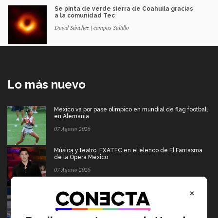
Se pinta de verde sierra de Coahuila gracias
a la comunidad Tec
David Sánchez | campus Saltillo
Lo más nuevo
México va por pase olímpico en mundial de flag football
en Alemania
07 Agosto 2026
Música y teatro: EXATEC en el elenco de El Fantasma
de la Ópera México
07 Agosto 2026
×
Borregos CCM van por el campeonato en liga mayor de
americano
06 Agosto 2026