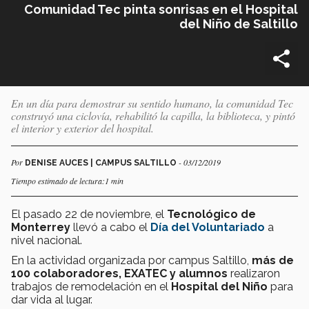
Comunidad Tec pinta sonrisas en el Hospital
del Niño de Saltillo
En un día para demostrar su sentido humano, la comunidad Tec
construyó una ciclovía, rehabilitó la capilla, la biblioteca, y pintó
el interior y exterior del hospital.
Por
- 03/12/2019
DENISE AUCES | CAMPUS SALTILLO
Tiempo estimado de lectura:1 min
El pasado 22 de noviembre, el
Tecnológico de
Monterrey
llevó a cabo el
Día del Voluntariado
a
nivel nacional.
En la actividad organizada por campus Saltillo,
más de
100 colaboradores, EXATEC y alumnos
realizaron
trabajos de remodelación en el
Hospital del Niño
para
dar vida al lugar.