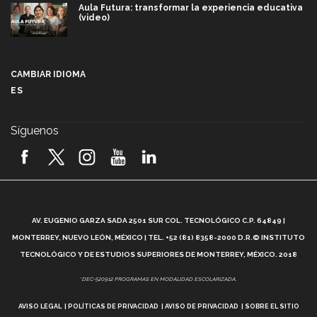
Aula Futura: transformar la experiencia educativa
(video)
Más que un festival cultural: así es la magia de
VIBRART 2026 (video)
CAMBIAR IDIOMA
ES
Javier Guzmán: investigación con impacto social
(video)
Síguenos
¡México, en el top del mundial de robótica FIRST
2026! (video)
Vida Tec: Pasión, disciplina y básquetbol, con Gael
Adame (video)
A
AV. EUGENIO GARZA SADA 2501 SUR COL. TECNOLÓGICO C.P. 64849 |
L
¿Cómo es el Modelo Educativo Tec? (video)
MONTERREY, NUEVO LEÓN, MÉXICO | TEL. +52 (81) 8358-2000 D.R.© INSTITUTO
TECNOLÓGICO Y DE ESTUDIOS SUPERIORES DE MONTERREY, MÉXICO. 2018
Vida Tec: Feminismo e Inteligencia Artificial, Paola
*DEC-520912 PROGRAMAS EN MODALIDAD ESCOLARIZADA.
Ricaurte (video)
AVISO LEGAL
POLÍTICAS DE PRIVACIDAD
AVISO DE PRIVACIDAD
SOBRE EL SITIO