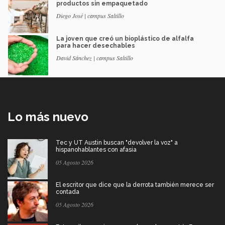
productos sin empaquetado
Diego José | campus Saltillo
La joven que creó un bioplástico de alfalfa
para hacer desechables
David Sánchez | campus Saltillo
Lo más nuevo
Tec y UT Austin buscan "devolver la voz" a
hispanohablantes con afasia
05 Agosto 2026
El escritor que dice que la derrota también merece ser
contada
05 Agosto 2026