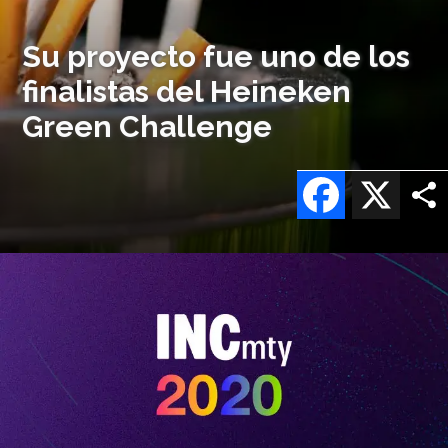
Su proyecto fue uno de los
finalistas del Heineken
Green Challenge
Facebook
X
Imagen
o
logo