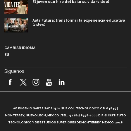
El joven que hizo del baile su vida (video)
Aula Futura: transformar la experiencia educativa
(video)
Más que un festival cultural: así es la magia de
VIBRART 2026 (video)
CAMBIAR IDIOMA
ES
Javier Guzmán: investigación con impacto social
(video)
Síguenos
¡México, en el top del mundial de robótica FIRST
2026! (video)
Vida Tec: Pasión, disciplina y básquetbol, con Gael
Adame (video)
A
AV. EUGENIO GARZA SADA 2501 SUR COL. TECNOLÓGICO C.P. 64849 |
L
¿Cómo es el Modelo Educativo Tec? (video)
MONTERREY, NUEVO LEÓN, MÉXICO | TEL. +52 (81) 8358-2000 D.R.© INSTITUTO
TECNOLÓGICO Y DE ESTUDIOS SUPERIORES DE MONTERREY, MÉXICO. 2018