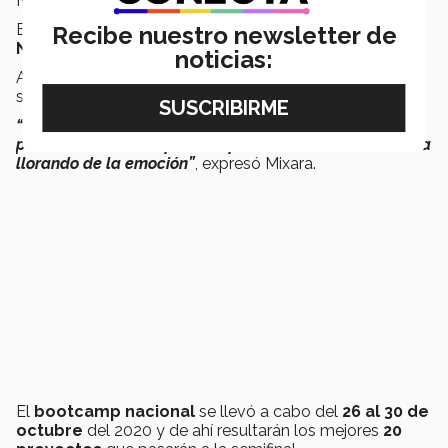
Noreste, Occidente-Centro-Golfo y Sureste.
El proyecto de Gabriela y Mixara compitió en la
Región
Recibe nuestro newsletter de
Noreste
junto a otros
14 proyectos
.
noticias:
Al finalizar esta etapa
solamente siete
fueron
seleccionados para asistir al
bootcamp nacional
.
“Cuando nos dijeron que quedamos seleccionadas
para el nacional no podía ni prender la cámara, estaba
llorando de la emoción”
, expresó Mixara.
El
bootcamp nacional
se llevó a cabo del
26 al 30 de
octubre
del 2020 y de ahí resultarán los mejores
20