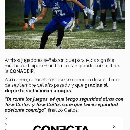
Ambos jugadores señalaron que para ellos significa
mucho participar en un torneo tan grande como el de
la
CONADEIP.
Así mismo, comentaron que se conocen desde el mes
de septiembre del año pasado y que
gracias al
deporte se hicieron amigos.
“Durante los juegos, sé que tengo seguridad atrás con
José Carlos, y José Carlos sabe que tiene seguridad
adelante conmigo”
, finalizó Carlos.
Su plan a futuro es
conseguir una beca
en el equipo
representativo de fútbol de
campus Monterrey
, y
×
seguir creciendo juntos como deportistas.