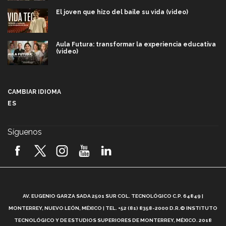
El joven que hizo del baile su vida (video)
Aula Futura: transformar la experiencia educativa
(video)
Más que un festival cultural: así es la magia de
VIBRART 2026 (video)
CAMBIAR IDIOMA
ES
Javier Guzmán: investigación con impacto social
(video)
Síguenos
¡México, en el top del mundial de robótica FIRST
2026! (video)
Vida Tec: Pasión, disciplina y básquetbol, con Gael
Adame (video)
A
AV. EUGENIO GARZA SADA 2501 SUR COL. TECNOLÓGICO C.P. 64849 |
L
¿Cómo es el Modelo Educativo Tec? (video)
MONTERREY, NUEVO LEÓN, MÉXICO | TEL. +52 (81) 8358-2000 D.R.© INSTITUTO
TECNOLÓGICO Y DE ESTUDIOS SUPERIORES DE MONTERREY, MÉXICO. 2018