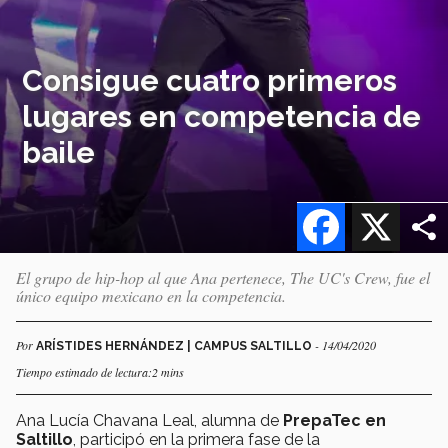
Consigue cuatro primeros
lugares en competencia de
baile
Facebook
X
El grupo de hip-hop al que Ana pertenece, The UC's Crew, fue el
único equipo mexicano en la competencia.
Por
- 14/04/2020
ARÍSTIDES HERNÁNDEZ | CAMPUS SALTILLO
Tiempo estimado de lectura:2 mins
Ana Lucía Chavana Leal, alumna de
PrepaTec
en
Saltillo
, participó en la primera fase de la