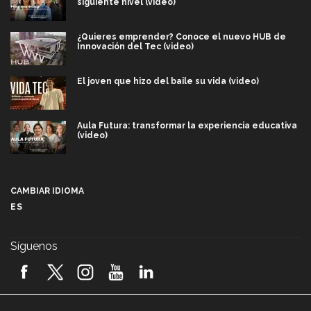
siguiente nivel (video)
¿Quieres emprender? Conoce el nuevo HUB de
Innovación del Tec (video)
El joven que hizo del baile su vida (video)
Aula Futura: transformar la experiencia educativa
(video)
Más que un festival cultural: así es la magia de
VIBRART 2026 (video)
CAMBIAR IDIOMA
ES
Javier Guzmán: investigación con impacto social
(video)
Síguenos
¡México, en el top del mundial de robótica FIRST
2026! (video)
Vida Tec: Pasión, disciplina y básquetbol, con Gael