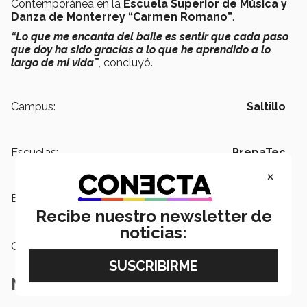
Contemporánea en la
Escuela Superior de Música y
Danza de Monterrey “Carmen Romano”
.
“Lo que me encanta del baile es sentir que cada paso
que doy ha sido gracias a lo que he aprendido a lo
largo de mi vida”
, concluyó.
Campus:
Saltillo
Escuelas:
PrepaTec
×
Etiquetas:
Baile,
arte y cultura,
Hip hop,
Competencia,
primer lugar
Recibe nuestro newsletter de
noticias:
Categoría:
Arte y Cultura
Notas Relacionadas