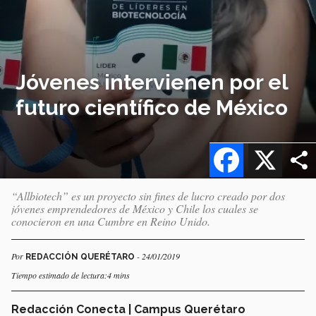
Jóvenes intervienen por el
futuro científico de México
Facebook
X
“Allbiotech” es un proyecto sin fines de lucro creado por dos
jóvenes emprendedores de México y Chile los cuales se
conocieron en una Cumbre en Reino Unido.
Por
- 24/01/2019
REDACCIÓN QUERÉTARO
Tiempo estimado de lectura:4 mins
Redacción Conecta | Campus Querétaro