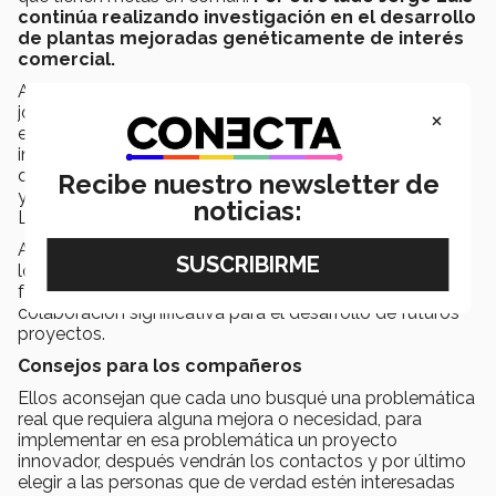
continúa realizando investigación en el desarrollo
de plantas mejoradas genéticamente de interés
comercial.
Ambos consideran que es muy importante que los
jóvenes estudiantes, investigadores, periodistas y
×
emprendedores en el área de la biotecnología se
involucren más en la toma de decisiones para que no
quede solo en manos de los mandatarios de cada país
Recibe nuestro newsletter de
y finalmente poder así hacer crecer la
bioeconomía
en
noticias:
Latinoamérica.
Acudir a la cumbre significó una gran oportunidad para
los alumnos, estar en el foro de
bioemprendimiento
favoreció a que generarán una red de contactos y
colaboración significativa para el desarrollo de futuros
proyectos.
Consejos para los compañeros
Ellos aconsejan que cada uno busqué una problemática
real que requiera alguna mejora o necesidad, para
implementar en esa problemática un proyecto
innovador, después vendrán los contactos y por último
elegir a las personas que de verdad estén interesadas