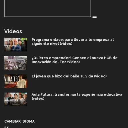
Videos
Programa enlace: para llevar a tu empresa al
siguiente nivel (video)
¿Quieres emprender? Conoce el nuevo HUB de
Innovación del Tec (video)
El joven que hizo del baile su vida (video)
Aula Futura: transformar la experiencia educativa
(video)
Más que un festival cultural: así es la magia de
VIBRART 2026 (video)
CAMBIAR IDIOMA