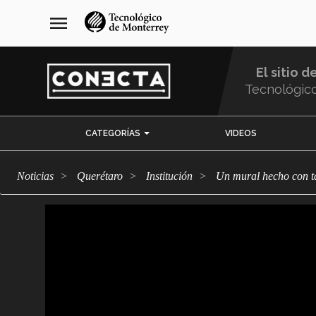
Pasar
navegación
menu
al
principal
contenido
principal
El sitio d
Tecnológic
Menu
CATEGORÍAS
VIDEOS
Comunidad
Noticias
Querétaro
Institución
Un mural hecho con t