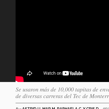
Se usaron más de 10,000 tapitas de env
de diversas carreras del Tec de Monte
Por
- 05/
ASTRID U. MAR M, RAPHAELA C. Y CRIS D.