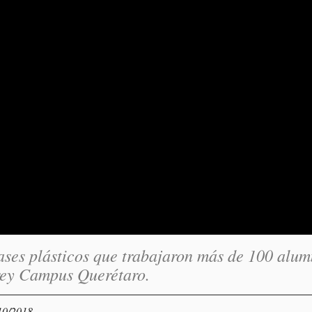
ases plásticos que trabajaron más de 100 alu
rrey Campus Querétaro.
10/2018