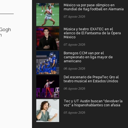
México va por pase olímpico en
mundial de flag football en Alemania
07 Agosto 2026
n Gogh
Música y teatro: EXATEC en el
elenco de El Fantasma de la Ópera
n
México
07 Agosto 2026
Borregos CCM van por el
campeonato en liga mayor de
americano
06 Agosto 2026
Del escenario de PrepaTec Qro al
teatro musical en Estados Unidos
06 Agosto 2026
Tec y UT Austin buscan "devolver la
voz" a hispanohablantes con afasia
05 Agosto 2026