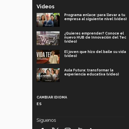
Videos
Programa enlace: para llevar a tu
empresa al siguiente nivel (video)
¿Quieres emprender? Conoce el
nuevo HUB de Innovación del Tec
(video)
El joven que hizo del baile su vida
(video)
Aula Futura: transformar la
experiencia educativa (video)
Más que un festival cultural: así es
la magia de VIBRART 2026 (video)
CAMBIAR IDIOMA
ES
Javier Guzmán: investigación con
impacto social (video)
Síguenos
¡México, en el top del mundial de