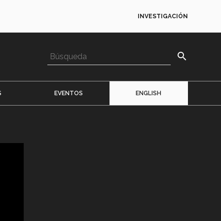
INVESTIGACIÓN
search
S
EVENTOS
ENGLISH