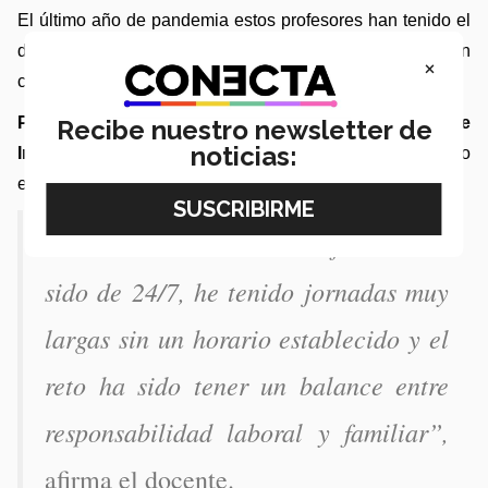
El último año de pandemia estos profesores han tenido el 
desafío de adaptarse a horarios complicados de trabajo en 
×
casa y también el darse tiempo de calidad con su familia.
Para el doctor Ashutosh Sharma de la Escuela de 
Recibe nuestro newsletter de
noticias:
Ingeniería y Ciencias,
 el reto fue el no tener un horario 
establecido:
“La interacción con mi familia ha 
sido de 24/7, he tenido jornadas muy 
largas sin un horario establecido y el 
reto ha sido tener un balance entre 
responsabilidad laboral y familiar”, 
afirma el docente.