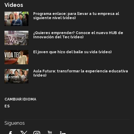
Videos
Programa enlace: para llevar a tu empresa al
siguiente nivel (video)
¿Quieres emprender? Conoce el nuevo HUB de
Innovación del Tec (video)
El joven que hizo del baile su vida (video)
Aula Futura: transformar la experiencia educativa
(video)
Más que un festival cultural: así es la magia de
VIBRART 2026 (video)
CAMBIAR IDIOMA
ES
Javier Guzmán: investigación con impacto social
(video)
Síguenos
¡México, en el top del mundial de robótica FIRST
2026! (video)