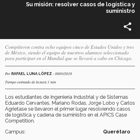
Su misión: resolver casos de logística y
suministro
Compitieron contra ocho equipos cinco de Estados Unidos y tres
de México, siendo el equipo de nuestros alumnos seleccionado
para participar en el Mundial que se llevará a cabo en Chicago.
Por
- 08/03/2018
RAFAEL LUNA LÓPEZ
Tiempo estimado de lectura:1 min
Los estudiantes de Ingeniería Industrial y de Sistemas
Eduardo Cervantes, Mariano Rodas, Jorge Lobo y Carlos
Agrietase se llevaron el primer lugar resolviendo casos
de logística y cadena de suministro en el APICS Case
Competition.
Campus:
Querétaro