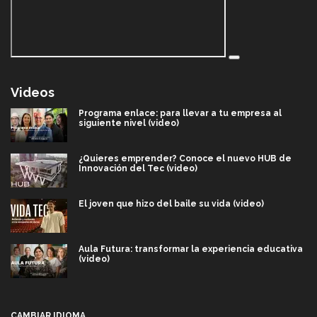
Videos
Programa enlace: para llevar a tu empresa al
siguiente nivel (video)
¿Quieres emprender? Conoce el nuevo HUB de
Innovación del Tec (video)
El joven que hizo del baile su vida (video)
Aula Futura: transformar la experiencia educativa
(video)
Más que un festival cultural: así es la magia de
VIBRART 2026 (video)
CAMBIAR IDIOMA