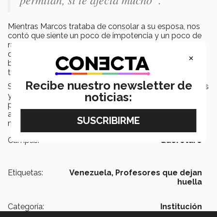
Mientras Marcos trataba de consolar a su esposa, nos
contó que siente un poco de impotencia y un poco de
rabia al ver cómo un país con tanto potencial ha sido
destruido por un sistema que no ha traído ni un sólo
×
beneficio. Ellos apoyan con lo que pueden, pero con
tristeza afirman que nunca es suficiente.
Recibe nuestro newsletter de
Somos muchos quienes tenemos clases con profesores
noticias:
y alumnos extranjeros, pero ¿cuántas veces nos
ponemos a pensar en lo que ellos pueden estar
atravesando? Somos una sola comunidad Tec y es
momento de demostrarlo.
Campus:
Querétaro
Etiquetas:
Venezuela,
Profesores que dejan
huella
Categoría:
Institución