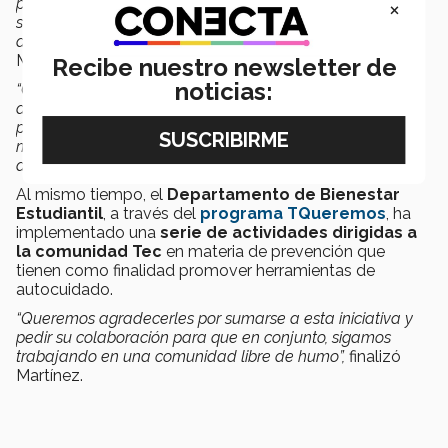
pueden ser desde una amonestación, medida correctiva,
×
suspensión de servicios, condicionamiento, pérdida de
derechos, suspensión temporal y baja definitiva”
,
explicó
Martínez.
Recibe nuestro newsletter de
noticias:
“Cuando se presume que algún estudiante ha tenido
alguna falta al RGE, se genera un espacio de escucha
para conocer la situación y de esta manera, emitir las
medidas y consecuencias disciplinarias que se
determinen”
,
agregó.
Al mismo tiempo, el
Departamento de Bienestar
Estudiantil
, a través del
programa TQueremos
, ha
implementado una
serie de actividades dirigidas a
la comunidad Tec
en materia de prevención que
tienen como finalidad promover herramientas de
autocuidado.
“Queremos agradecerles por sumarse a esta iniciativa y
pedir su colaboración para que en conjunto, sigamos
trabajando en una comunidad libre de humo”
,
finalizó
Martínez.