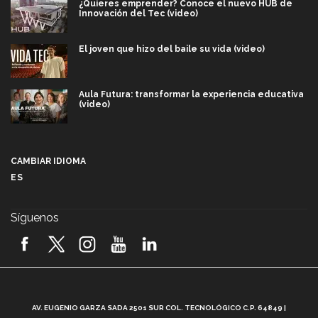
¿Quieres emprender? Conoce el nuevo HUB de
Innovación del Tec (video)
El joven que hizo del baile su vida (video)
Aula Futura: transformar la experiencia educativa
(video)
Más que un festival cultural: así es la magia de
VIBRART 2026 (video)
CAMBIAR IDIOMA
ES
Javier Guzmán: investigación con impacto social
(video)
Síguenos
¡México, en el top del mundial de robótica FIRST
2026! (video)
Vida Tec: Pasión, disciplina y básquetbol, con Gael
Adame (video)
A
AV. EUGENIO GARZA SADA 2501 SUR COL. TECNOLÓGICO C.P. 64849 |
L