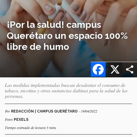
¡Por la salud! campus
Querétaro un espacio 100%
libre de humo
Facebook
X
Las medidas implementadas buscan desalentar el consumo de
tabaco, nicotina y otras sustancias dañinas para la salud de las
personas.
Por
- 19/04/2022
REDACCIÓN | CAMPUS QUERÉTARO
Fotos
PEXELS
Tiempo estimado de lectura:3 mins