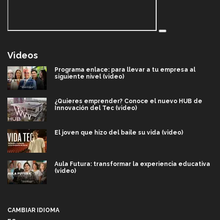
Videos
Programa enlace: para llevar a tu empresa al
siguiente nivel (video)
¿Quieres emprender? Conoce el nuevo HUB de
Innovación del Tec (video)
El joven que hizo del baile su vida (video)
Aula Futura: transformar la experiencia educativa
(video)
Más que un festival cultural: así es la magia de
VIBRART 2026 (video)
CAMBIAR IDIOMA