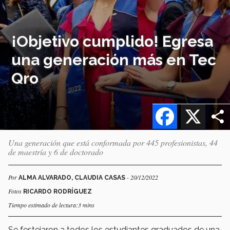
¡Objetivo cumplido! Egresa
una generación más en Tec
Qro
Facebook
X
Una generación que está conformada por 445 profesionistas, 44
de maestría y 6 de doctorado
Por
- 20/12/2022
ALMA ALVARADO, CLAUDIA CASAS
Fotos
RICARDO RODRÍGUEZ
Tiempo estimado de lectura:3 mins
Se festejaron a todos los estudiantes graduados de una