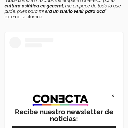
“Hace como 8 o 10 años me empecé a interesar por la
cultura asiática en general
, me empapé de todo lo que
pude, pues para mí e
ra un sueño venir para acá
”,
externó la alumna.
×
Recibe nuestro newsletter de
View this post on Instagram
noticias: