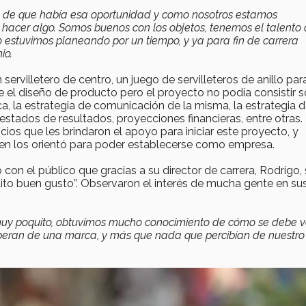
ta de que había esa oportunidad y como nosotros estamos
cer algo. Somos buenos con los objetos, tenemos el talento 
o estuvimos planeando por un tiempo, y ya para fin de carrera
io.
rvilletero de centro, un juego de servilleteros de anillo par
ue el diseño de producto pero el proyecto no podía consistir s
ca, la estrategia de comunicación de la misma, la estrategia 
 estados de resultados, proyecciones financieras, entre otras.
ios que les brindaron el apoyo para iniciar este proyecto, y
en los orientó para poder establecerse como empresa.
on el público que gracias a su director de carrera, Rodrigo,
ldito buen gusto”. Observaron el interés de mucha gente en su
s muy poquito, obtuvimos mucho conocimiento de cómo se debe v
esperan de una marca, y más que nada que percibían de nuestro