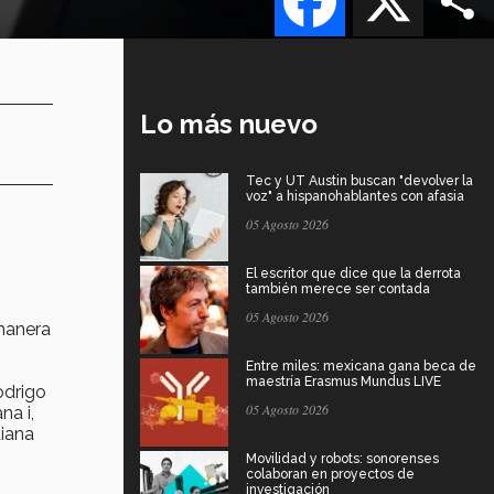
Lo más nuevo
Tec y UT Austin buscan "devolver la
voz" a hispanohablantes con afasia
05 Agosto 2026
El escritor que dice que la derrota
también merece ser contada
05 Agosto 2026
manera
Entre miles: mexicana gana beca de
maestría Erasmus Mundus LIVE
odrigo
05 Agosto 2026
na i,
diana
Movilidad y robots: sonorenses
colaboran en proyectos de
investigación