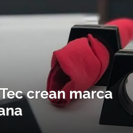
 Tec crean marca
iana