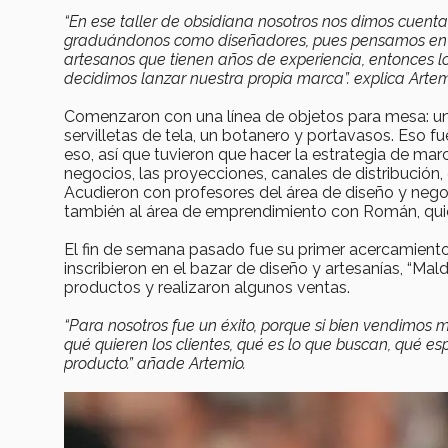
“En ese taller de obsidiana nosotros nos dimos cuen
graduándonos como diseñadores, pues pensamos en ha
artesanos que tienen años de experiencia, entonces l
decidimos lanzar nuestra propia marca”. explica Artem
Comenzaron con una línea de objetos para mesa: un se
servilletas de tela, un botanero y portavasos. Eso f
eso, así que tuvieron que hacer la estrategia de mar
negocios, las proyecciones, canales de distribución,
Acudieron con profesores del área de diseño y negoc
también al área de emprendimiento con Román, qui
El fin de semana pasado fue su primer acercamiento c
inscribieron en el bazar de diseño y artesanías, “Ma
productos y realizaron algunos ventas.
“Para nosotros fue un éxito, porque si bien vendimo
qué quieren los clientes, qué es lo que buscan, qué 
producto.” añade Artemio.