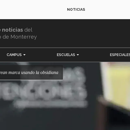
NOTICIAS
e noticias
del
o de Monterrey
CAMPUS
ESCUELAS
ESPECIALE
crean marca usando la obsidiana