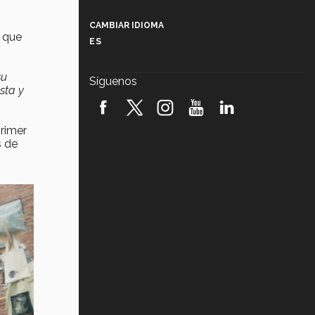
Más que un festival cultural: así es
la magia de VIBRART 2026 (video)
CAMBIAR IDIOMA
o que
ES
Javier Guzmán: investigación con
impacto social (video)
su
Síguenos
sta y
¡México, en el top del mundial de
robótica FIRST 2026! (video)
primer
Vida Tec: Pasión, disciplina y
s de
básquetbol, con Gael Adame
(video)
¿Cómo es el Modelo Educativo
Tec? (video)
Vida Tec: Feminismo e Inteligencia
Artificial, Paola Ricaurte (video)