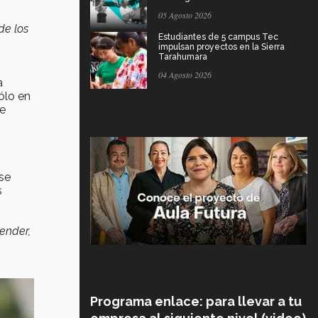
05 Agosto 2026
de los
Estudiantes de 5 campus Tec
impulsan proyectos en la Sierra
Tarahumara
04 Agosto 2026
a
ólo en
de
 se
s
ender,
Programa enlace: para llevar a tu