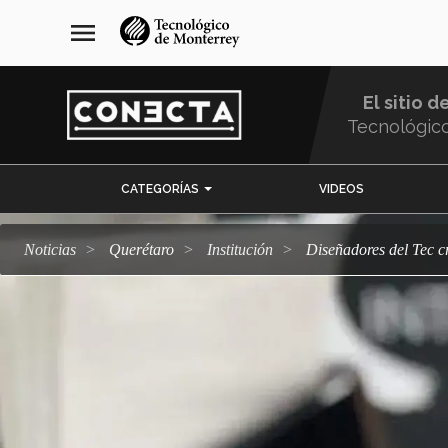
Pasar
navegación
menu
al
principal
contenido
principal
El sitio d
Tecnológic
Menu
CATEGORÍAS
VIDEOS
Comunidad
Noticias
Querétaro
Institución
Diseñadores del Tec 