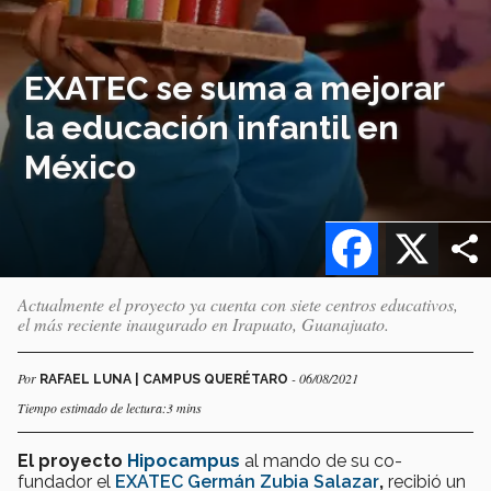
EXATEC se suma a mejorar
la educación infantil en
México
Facebook
X
Actualmente el proyecto ya cuenta con siete centros educativos,
el más reciente inaugurado en Irapuato, Guanajuato.
Por
- 06/08/2021
RAFAEL LUNA | CAMPUS QUERÉTARO
Tiempo estimado de lectura:3 mins
El proyecto
Hipocampus
al mando de su co-
fundador el
EXATEC Germán Zubia Salazar
,
recibió un