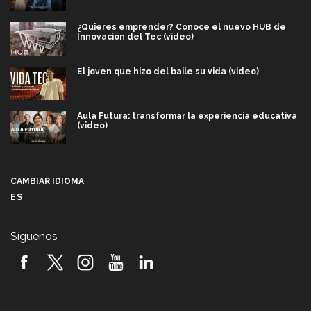
¿Quieres emprender? Conoce el nuevo HUB de
Innovación del Tec (video)
El joven que hizo del baile su vida (video)
Aula Futura: transformar la experiencia educativa
(video)
Más que un festival cultural: así es la magia de
VIBRART 2026 (video)
CAMBIAR IDIOMA
ES
Javier Guzmán: investigación con impacto social
(video)
Síguenos
¡México, en el top del mundial de robótica FIRST
2026! (video)
Vida Tec: Pasión, disciplina y básquetbol, con Gael
Adame (video)