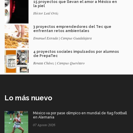
15 proyectos que llevan el amor a México en
la piel
Héctor Leal Ortiz
3 proyectos emprendedores del Tec que
enfrentan retos ambientales
Emanuel Estrada | Campus Guadalajara
4 proyectos sociales impulsados por alumnos
de PrepaTec
Renata Chávez | Campus Querétaro
Lo más nuevo
México va por pase olímpico en mundial de flag football
en Alemania
07 Agosto 2026