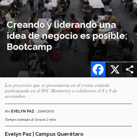
Creando y liderando una
idea de negocio es posible;
Bootcamp
Facebook
X
Los proyectos que se presentaron en el evento estarán
participando en el INC Monterrey a celebrarse el 8 y 9 de
noviembre
Por
- 20/09/2018
EVELYN PAZ
Tiempo estimado de lectura:2 mins
Evelyn Paz | Campus Querétaro