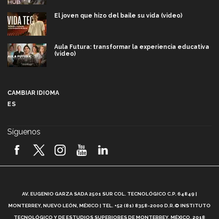
El joven que hizo del baile su vida (video)
Aula Futura: transformar la experiencia educativa
(video)
Más que un festival cultural: así es la magia de
VIBRART 2026 (video)
CAMBIAR IDIOMA
ES
Javier Guzmán: investigación con impacto social
(video)
Síguenos
¡México, en el top del mundial de robótica FIRST
2026! (video)
Vida Tec: Pasión, disciplina y básquetbol, con Gael
Adame (video)
A
AV. EUGENIO GARZA SADA 2501 SUR COL. TECNOLÓGICO C.P. 64849 |
L
¿Cómo es el Modelo Educativo Tec? (video)
MONTERREY, NUEVO LEÓN, MÉXICO | TEL. +52 (81) 8358-2000 D.R.© INSTITUTO
TECNOLÓGICO Y DE ESTUDIOS SUPERIORES DE MONTERREY, MÉXICO. 2018