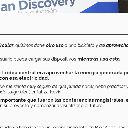
rcular
, quisimos darle
otro uso
a una bicicleta y así
aprovecha
suario pueda cargar sus dispositivos
mientras usa esta
 la
idea central era aprovechar la energía generada p
con esa electricidad.
ue me sienta muy seguro de que pueda hacer, debo practicar 
odo salga bien”,
enfatiza Kevin.
 importante que fueron las conferencias magistrales, 
n su proyecto y comenzar a visualizarlo al futuro.
n cuando ya han ganado un reconocimiennto en PrepApps, hay