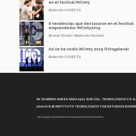
en el festival INCmty
Redacción CONECTA
6 tendencias que destacaron en el festival
emprendedor INCmty2019
Ricardo Treviño | Redacción Nacional
Así se ha vivido INCmty 2019 (fotogalería)
Redacción CONECTA
AV. EUGENIO GARZA SADA 2501 SUR COL. TECNOLÓGICO C.P. 648
2000 D.R.© INSTITUTO TECNOLÓGICO Y DE ESTUDIOS SUPERI
*DEC-520912 PROGRAMAS EN MODALIDAD ESCOLARIZADA.