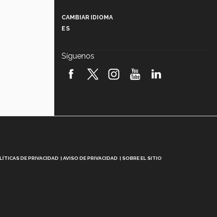
Más que un festival cultural: así es
la magia de VIBRART 2026 (video)
CAMBIAR IDIOMA
ES
Javier Guzmán: investigación con
impacto social (video)
Síguenos
¡México, en el top del mundial de
robótica FIRST 2026! (video)
Vida Tec: Pasión, disciplina y
básquetbol, con Gael Adame
(video)
¿Cómo es el Modelo Educativo
Tec? (video)
Vida Tec: Feminismo e Inteligencia
LÍTICAS DE PRIVACIDAD
AVISO DE PRIVACIDAD
SOBRE EL SITIO
Artificial, Paola Ricaurte (video)