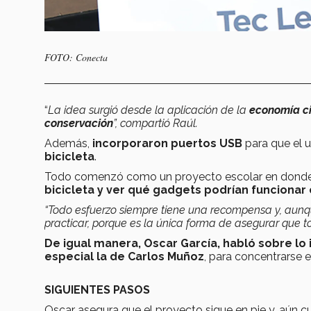
FOTO: Conecta
“
La idea surgió desde la aplicación de la
economía ci
conservación
”, compartió Raúl.
Además,
incorporaron puertos USB
para que el u
bicicleta
.
Todo comenzó como un proyecto escolar en donde
bicicleta y ver qué gadgets podrían funcionar 
“Todo esfuerzo siempre tiene una recompensa y, aunq
practicar, porque es la única forma de asegurar que t
De igual manera, Oscar García, habló sobre lo
especial la de Carlos Muñoz
, para concentrarse e
SIGUIENTES PASOS
Oscar asegura que el proyecto sigue en pie y, aú