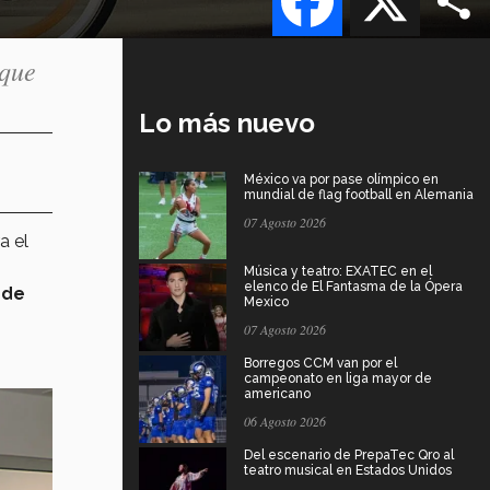
 que
Lo más nuevo
México va por pase olímpico en
mundial de flag football en Alemania
07 Agosto 2026
a el
Música y teatro: EXATEC en el
elenco de El Fantasma de la Ópera
 de
Mexico
07 Agosto 2026
Borregos CCM van por el
campeonato en liga mayor de
americano
06 Agosto 2026
Del escenario de PrepaTec Qro al
teatro musical en Estados Unidos