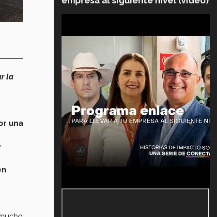
empresa al siguiente nivel (video)
r la
or una
y
en
 mucho