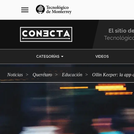
Pasar
navegación
menu
al
principal
contenido
principal
El sitio d
Tecnológic
Menu
CATEGORÍAS
VIDEOS
Comunidad
Noticias
Querétaro
Educación
Ollin Keeper: la app 