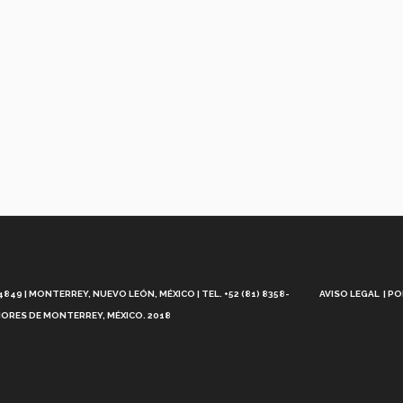
Aviso
Legal
49 | MONTERREY, NUEVO LEÓN, MÉXICO | TEL. +52 (81) 8358-
AVISO LEGAL
PO
ORES DE MONTERREY, MÉXICO. 2018