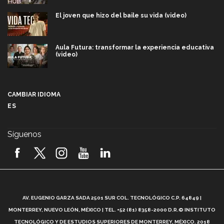
El joven que hizo del baile su vida (video)
Aula Futura: transformar la experiencia educativa
(video)
Más que un festival cultural: así es la magia de
VIBRART 2026 (video)
CAMBIAR IDIOMA
ES
Javier Guzmán: investigación con impacto social
(video)
Síguenos
¡México, en el top del mundial de robótica FIRST
2026! (video)
Vida Tec: Pasión, disciplina y básquetbol, con Gael
Adame (video)
A
AV. EUGENIO GARZA SADA 2501 SUR COL. TECNOLÓGICO C.P. 64849 |
L
¿Cómo es el Modelo Educativo Tec? (video)
MONTERREY, NUEVO LEÓN, MÉXICO | TEL. +52 (81) 8358-2000 D.R.© INSTITUTO
TECNOLÓGICO Y DE ESTUDIOS SUPERIORES DE MONTERREY, MÉXICO. 2018