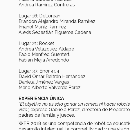
Andrea Ramírez Contreras
Lugar 16: DeLorean
Brandon Alejandro Miranda Ramírez
Imanol Muñiz Ramírez
Alexis Sebastián Figueroa Cadena
Lugar 21: Rocket
Andrea Velázquez Aldape
Fabio Manfred Guentert
Fabián Mejía Arredondo
Lugar 37: Error 404
David Omar Beltrán Hernández
Daniela Jiménez Vargas
Mario Alberto Valverde Pérez
EXPERIENCIA ÚNICA
“El objetivo no es sólo ganar un torneo, ni hacer robot
vida”,
expresó Gabriela Pérez, directora de Preparato
padres de familia y jueces.
WER 2018 es una competencia de robótica educativa ú
desarrollo intelectual, la competitividad y una visió