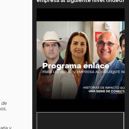
empresa al siguiente nivel (video)
a de
nos,
aria y