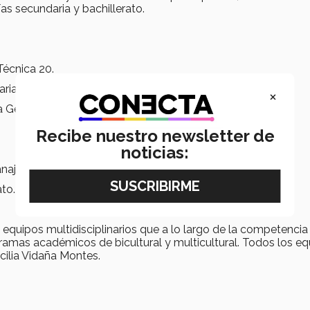
as secundaria y bachillerato.
Técnica 20.
ria 1051.
×
a General #13 “Ehecátl”.
Recibe nuestro newsletter de
noticias:
najuato.
to.
quipos multidisciplinarios que a lo largo de la competenci
amas académicos de bicultural y multicultural. Todos los eq
cilia Vidaña Montes.