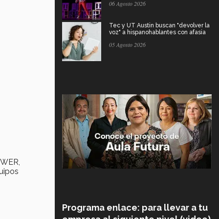
06 Agosto 2026
Tec y UT Austin buscan "devolver la
voz" a hispanohablantes con afasia
05 Agosto 2026
a WER,
uipos
Programa enlace: para llevar a tu