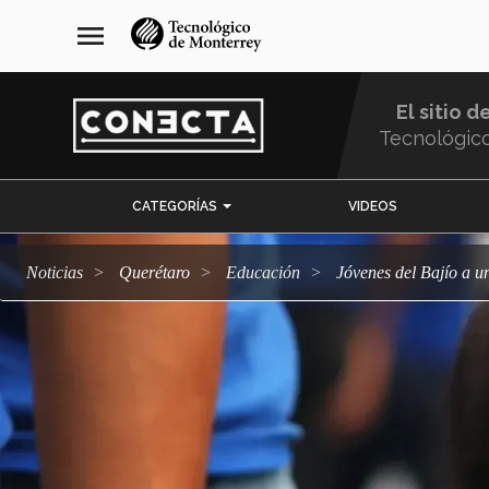
Pasar
navegación
menu
al
principal
contenido
principal
El sitio d
Tecnológic
Menu
CATEGORÍAS
VIDEOS
Comunidad
Noticias
Querétaro
Educación
Jóvenes del Bajío a 