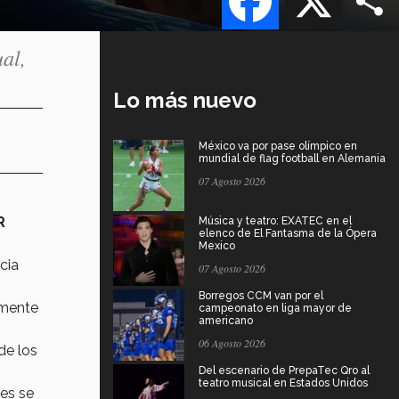
al,
Lo más nuevo
México va por pase olímpico en
mundial de flag football en Alemania
07 Agosto 2026
R
Música y teatro: EXATEC en el
elenco de El Fantasma de la Ópera
Mexico
cia
07 Agosto 2026
Borregos CCM van por el
amente
campeonato en liga mayor de
americano
06 Agosto 2026
de los
Del escenario de PrepaTec Qro al
teatro musical en Estados Unidos
les se