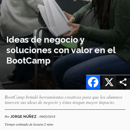
Ideas de negocio y
soluciones con valor en el
BootCamp
Facebook
X
BootCamp brindó herramientas creativas para que los alumnos
innoven sus ideas de negocio y éstas tengan mayor impacto.
Por
- 09/02/2018
JORGE NÚÑEZ
Tiempo estimado de lectura:2 mins