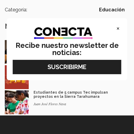
Categoría:
Educación
Notas Relacionadas
×
En la ONU: mexicana y EXATEC representó en
Recibe nuestro newsletter de
Nueva York a la juventud
noticias:
Loretta Mariaud y Carlos González
Entre miles: mexicana gana beca de maestría
Erasmus Mundus LIVE
Natalia Croda
Estudiantes de 5 campus Tec impulsan
proyectos en la Sierra Tarahumara
Juan José Flores Nava