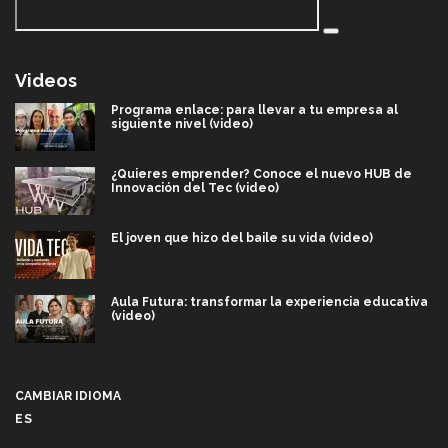
Videos
Programa enlace: para llevar a tu empresa al
siguiente nivel (video)
¿Quieres emprender? Conoce el nuevo HUB de
Innovación del Tec (video)
El joven que hizo del baile su vida (video)
Aula Futura: transformar la experiencia educativa
(video)
Más que un festival cultural: así es la magia de
VIBRART 2026 (video)
CAMBIAR IDIOMA
ES
Javier Guzmán: investigación con impacto social
(video)