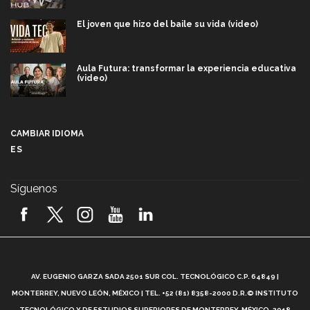
El joven que hizo del baile su vida (video)
Aula Futura: transformar la experiencia educativa
(video)
Más que un festival cultural: así es la magia de
VIBRART 2026 (video)
CAMBIAR IDIOMA
ES
Javier Guzmán: investigación con impacto social
(video)
Síguenos
¡México, en el top del mundial de robótica FIRST
2026! (video)
Vida Tec: Pasión, disciplina y básquetbol, con Gael
Adame (video)
A
AV. EUGENIO GARZA SADA 2501 SUR COL. TECNOLÓGICO C.P. 64849 |
L
¿Cómo es el Modelo Educativo Tec? (video)
MONTERREY, NUEVO LEÓN, MÉXICO | TEL. +52 (81) 8358-2000 D.R.© INSTITUTO
TECNOLÓGICO Y DE ESTUDIOS SUPERIORES DE MONTERREY, MÉXICO. 2018