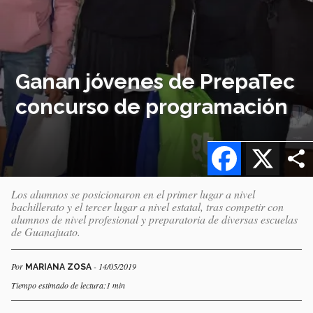
Ganan jóvenes de PrepaTec
concurso de programación
Facebook
X
Los alumnos se posicionaron en el primer lugar a nivel
bachillerato y el tercer lugar a nivel estatal, tras competir con
alumnos de nivel profesional y preparatoria de diversas escuelas
de Guanajuato.
Por
- 14/05/2019
MARIANA ZOSA
Tiempo estimado de lectura:1 min