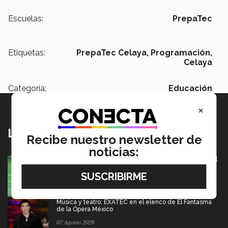
Escuelas:
PrepaTec
Etiquetas:
PrepaTec Celaya,
Programación,
Celaya
Categoría:
Educación
×
Lo más nuevo
Recibe nuestro newsletter de
noticias:
México va por pase olímpico en mundial de flag football
en Alemania
07 Agosto 2026
Música y teatro: EXATEC en el elenco de El Fantasma
de la Ópera México
07 Agosto 2026