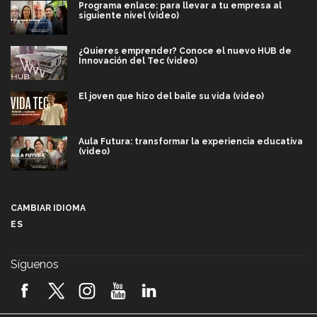
Programa enlace: para llevar a tu empresa al
siguiente nivel (video)
¿Quieres emprender? Conoce el nuevo HUB de
Innovación del Tec (video)
El joven que hizo del baile su vida (video)
Aula Futura: transformar la experiencia educativa
(video)
Más que un festival cultural: así es la magia de
VIBRART 2026 (video)
CAMBIAR IDIOMA
ES
Javier Guzmán: investigación con impacto social
(video)
Síguenos
¡México, en el top del mundial de robótica FIRST
2026! (video)