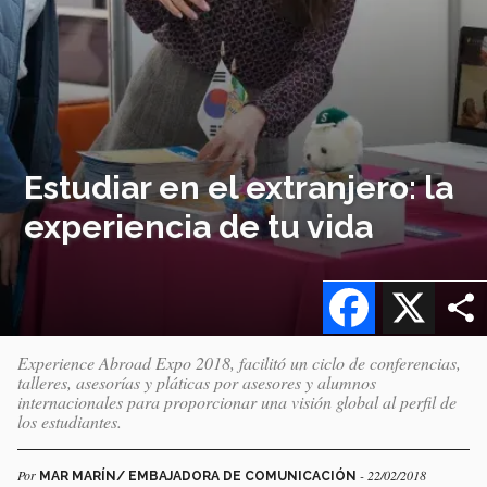
Estudiar en el extranjero: la
experiencia de tu vida
Facebook
X
Experience Abroad Expo 2018, facilitó un ciclo de conferencias,
talleres, asesorías y pláticas por asesores y alumnos
internacionales para proporcionar una visión global al perfil de
los estudiantes.
Por
- 22/02/2018
MAR MARÍN/ EMBAJADORA DE COMUNICACIÓN