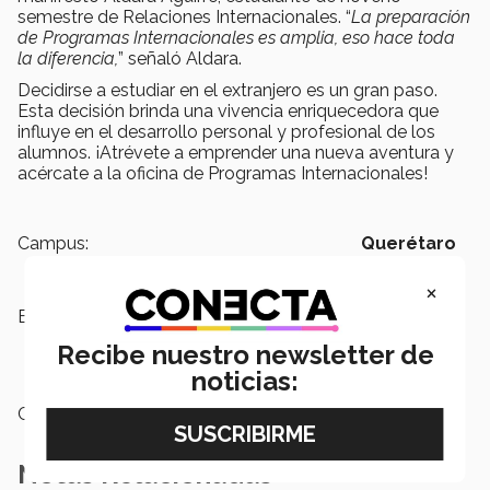
semestre de Relaciones Internacionales. “
La preparación
de Programas Internacionales es amplia, eso hace toda
la diferencia,
” señaló Aldara.
Decidirse a estudiar en el extranjero es un gran paso.
Esta decisión brinda una vivencia enriquecedora que
influye en el desarrollo personal y profesional de los
alumnos. ¡Atrévete a emprender una nueva aventura y
acércate a la oficina de Programas Internacionales!
Campus:
Querétaro
×
Etiquetas:
Internacionalización,
Programas
Internacionales,
Intercambio
Recibe nuestro newsletter de
académico
noticias:
Categoría:
Educación
Notas Relacionadas