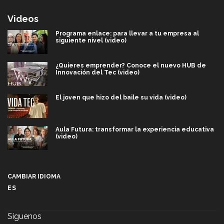
Videos
Programa enlace: para llevar a tu empresa al
siguiente nivel (video)
¿Quieres emprender? Conoce el nuevo HUB de
Innovación del Tec (video)
El joven que hizo del baile su vida (video)
Aula Futura: transformar la experiencia educativa
(video)
Más que un festival cultural: así es la magia de
VIBRART 2026 (video)
CAMBIAR IDIOMA
ES
Javier Guzmán: investigación con impacto social
(video)
Síguenos