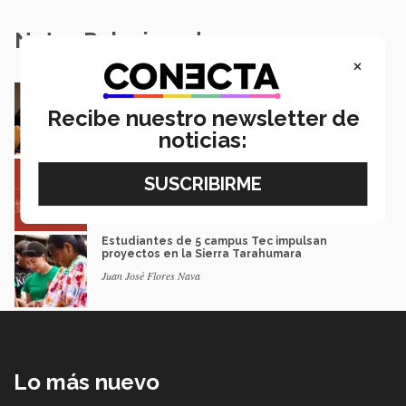
Notas Relacionadas
×
En la ONU: mexicana y EXATEC representó en
Nueva York a la juventud
Recibe nuestro newsletter de
Loretta Mariaud y Carlos González
noticias:
Entre miles: mexicana gana beca de maestría
Erasmus Mundus LIVE
Natalia Croda
Estudiantes de 5 campus Tec impulsan
proyectos en la Sierra Tarahumara
Juan José Flores Nava
Lo más nuevo