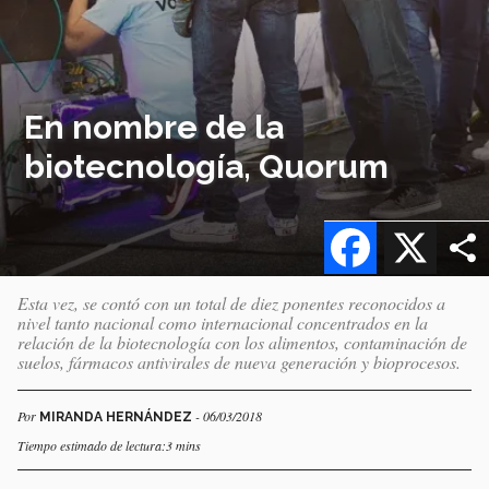
En nombre de la
biotecnología, Quorum
Facebook
X
Esta vez, se contó con un total de diez ponentes reconocidos a
nivel tanto nacional como internacional concentrados en la
relación de la biotecnología con los alimentos, contaminación de
suelos, fármacos antivirales de nueva generación y bioprocesos.
Por
- 06/03/2018
MIRANDA HERNÁNDEZ
Tiempo estimado de lectura:3 mins