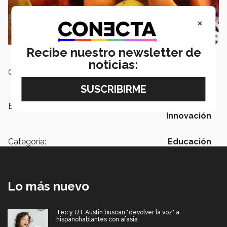
×
Recibe nuestro newsletter de
noticias:
Campus:
Querétaro
Etiquetas:
Semana i,
Modelo Tec 21,
Innovación
Categoría:
Educación
Lo más nuevo
Tec y UT Austin buscan "devolver la voz" a
hispanohablantes con afasia