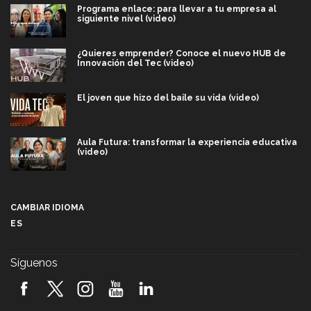
Programa enlace: para llevar a tu empresa al
siguiente nivel (video)
¿Quieres emprender? Conoce el nuevo HUB de
Innovación del Tec (video)
El joven que hizo del baile su vida (video)
Aula Futura: transformar la experiencia educativa
(video)
Más que un festival cultural: así es la magia de
VIBRART 2026 (video)
CAMBIAR IDIOMA
ES
Javier Guzmán: investigación con impacto social
(video)
Síguenos
¡México, en el top del mundial de robótica FIRST
2026! (video)