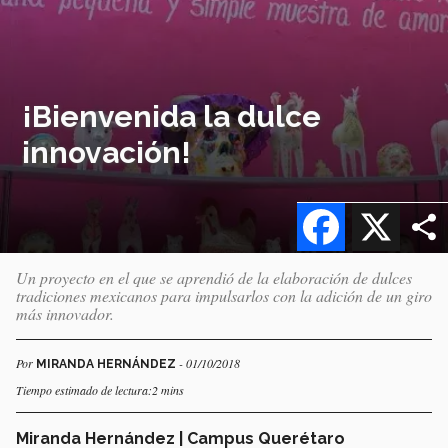
¡Bienvenida la dulce
innovación!
Facebook
X
Un proyecto en el que se aprendió de la elaboración de dulces
tradiciones mexicanos para impulsarlos con la adición de un giro
más innovador.
Por
- 01/10/2018
MIRANDA HERNÁNDEZ
Tiempo estimado de lectura:2 mins
Miranda Hernández | Campus Querétaro