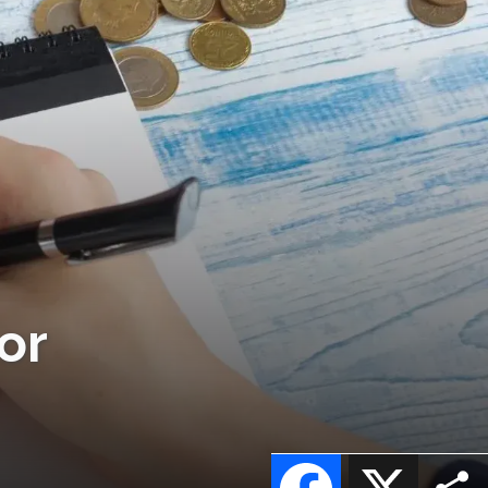
or
Facebook
X