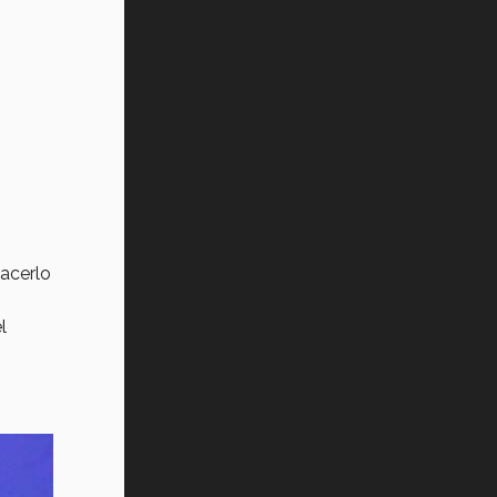
acerlo
l