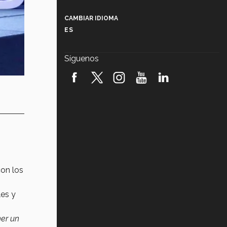
Más que un festival cultural: así es
la magia de VIBRART 2026 (video)
CAMBIAR IDIOMA
ES
Javier Guzmán: investigación con
impacto social (video)
Síguenos
¡México, en el top del mundial de
robótica FIRST 2026! (video)
Vida Tec: Pasión, disciplina y
básquetbol, con Gael Adame
(video)
¿Cómo es el Modelo Educativo
Tec? (video)
Vida Tec: Feminismo e Inteligencia
con los
Artificial, Paola Ricaurte (video)
les y
ner un