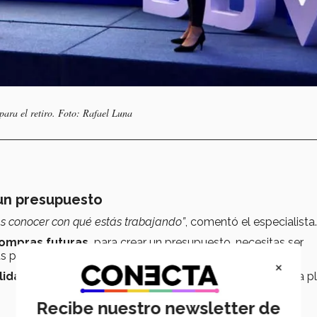
 para el retiro. Foto: Rafael Luna
a un presupuesto
bes conocer con qué estás trabajando”
, comentó el especialista
compras futuras,
para crear un presupuesto, necesitas ser
us patrones de consumo y hacerte la pregunta.
×
ilidades y fortalezas financieras
, además de ayudarte a p
Recibe nuestro newsletter de