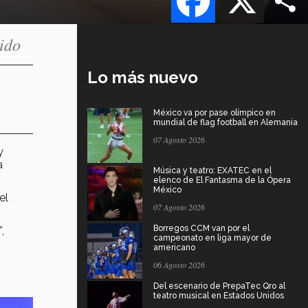
lido
Lo más nuevo
México va por pase olímpico en
mundial de flag football en Alemania
07 Agosto 2026
y
a
Música y teatro: EXATEC en el
elenco de El Fantasma de la Ópera
México
el
07 Agosto 2026
Borregos CCM van por el
”
,
campeonato en liga mayor de
americano
06 Agosto 2026
Del escenario de PrepaTec Qro al
teatro musical en Estados Unidos