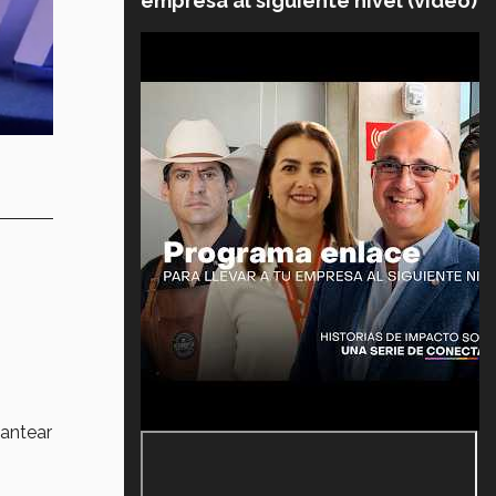
empresa al siguiente nivel (video)
.
lantear