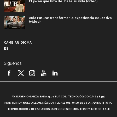
El joven que hizo del baile su vida (video)
Aula Futura: transformar la experiencia educativa
(video)
Más que un festival cultural: así es la magia de
VIBRART 2026 (video)
CAMBIAR IDIOMA
ES
Javier Guzmán: investigación con impacto social
(video)
Síguenos
¡México, en el top del mundial de robótica FIRST
2026! (video)
Vida Tec: Pasión, disciplina y básquetbol, con Gael
Adame (video)
A
AV. EUGENIO GARZA SADA 2501 SUR COL. TECNOLÓGICO C.P. 64849 |
L
¿Cómo es el Modelo Educativo Tec? (video)
MONTERREY, NUEVO LEÓN, MÉXICO | TEL. +52 (81) 8358-2000 D.R.© INSTITUTO
TECNOLÓGICO Y DE ESTUDIOS SUPERIORES DE MONTERREY, MÉXICO. 2018