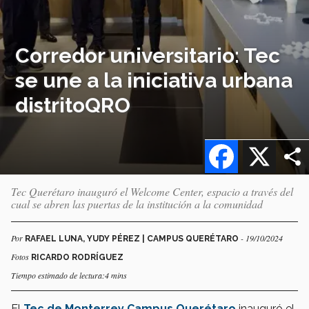
Corredor universitario: Tec
se une a la iniciativa urbana
distritoQRO
Facebook
X
Tec Querétaro inauguró el Welcome Center, espacio a través del
cual se abren las puertas de la institución a la comunidad
Por
- 19/10/2024
RAFAEL LUNA, YUDY PÉREZ | CAMPUS QUERÉTARO
Fotos
RICARDO RODRÍGUEZ
Tiempo estimado de lectura:4 mins
El
Tec de Monterrey Campus Querétaro
inauguró el