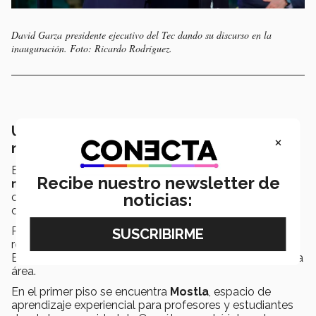
David Garza presidente ejecutivo del Tec dando su discurso en la
inauguración. Foto: Ricardo Rodríguez.
Un espacio para celebrar la
×
multidisciplinariedad
El
Welcome Center
es un espacio que celebra la
Recibe nuestro newsletter de
multidisciplinariedad
en
espacios colaborativos
,
noticias:
cuenta con tres niveles en más de 2055 metros
cuadrados de construcción.
Para lograr este espacio, el Tec campus Querétaro
remetió sus bardas y rejas que colindaban en Av.
Epigmenio González, lo que permitió la apertura de esta
área.
En el primer piso se encuentra
Mostla
, espacio de
aprendizaje experiencial para profesores y estudiantes