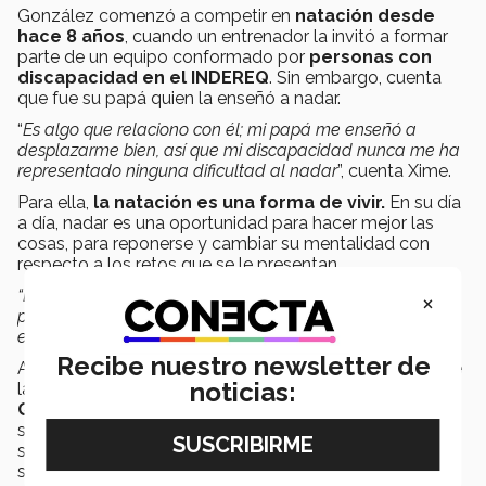
González comenzó a competir en
natación desde
hace 8 años
, cuando un entrenador la invitó a formar
parte de un equipo conformado por
personas con
discapacidad en el INDEREQ
. Sin embargo, cuenta
que fue su papá quien la enseñó a nadar.
“
Es algo que relaciono con él; mi papá me enseñó a
desplazarme bien, así que mi discapacidad nunca me ha
representado ninguna dificultad al nadar
”, cuenta Xime.
Para ella,
la natación es una forma de vivir.
En su día
a día, nadar es una oportunidad para hacer mejor las
cosas, para reponerse y cambiar su mentalidad con
respecto a los retos que se le presentan.
“Lo que más me motiva es ganar una medalla
×
paralímpica. Esa es mi meta, y me preparo para llegar
entrenando todos los días
”, asegura la nadadora.
Recibe nuestro newsletter de
Actualmente, Ximena se encuentra entrenando junto de
noticias:
la mano del
entrenador de natación del campus
Querétaro Juan Rivas
y equipo, con la esperanza de
seguir acumulando logros, dando el máximo en cada
serie, para seguir dando pasos más cerca de lograr sus
sueños.