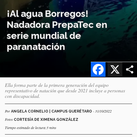
¡Al agua Borregos!
Nadadora PrepaTec en
serie mundial de
paranatación
Facebook
X
Ella forma parte de la primera generación del equipo
representativo de natación que desde 2021 incluye a personas
con discapacidad.
Por
- 31/10/2022
ANGELA CORNELIO | CAMPUS QUERÉTARO
Fotos
CORTESÍA DE XIMENA GONZÁLEZ
Tiempo estimado de lectura:3 mins