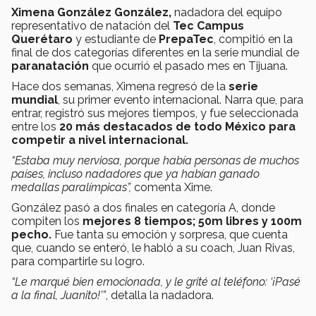
Ximena González González,
nadadora del equipo
representativo de natación del
Tec Campus
Querétaro
y estudiante de
PrepaTec
, compitió en la
final de dos categorías diferentes en la serie mundial de
paranatación
que ocurrió el pasado mes en Tijuana.
Hace dos semanas, Ximena regresó de la
serie
mundial
, su primer evento internacional. Narra que, para
entrar, registró sus mejores tiempos, y fue seleccionada
entre los
20 más destacados de todo México para
competir a nivel internacional.
“Estaba muy nerviosa, porque había personas de muchos
países, incluso nadadores que ya habían ganado
medallas paralímpicas”,
comenta Xime.
González pasó a dos finales en categoría A, donde
compiten los
mejores 8 tiempos; 50m libres y 100m
pecho.
Fue tanta su emoción y sorpresa, que cuenta
que, cuando se enteró, le habló a su coach, Juan Rivas,
para compartirle su logro.
“Le marqué bien emocionada, y le grité al teléfono: ‘¡Pasé
a la final, Juanito!’”
, detalla la nadadora.