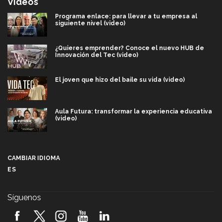
Videos
Programa enlace: para llevar a tu empresa al
siguiente nivel (video)
¿Quieres emprender? Conoce el nuevo HUB de
Innovación del Tec (video)
El joven que hizo del baile su vida (video)
Aula Futura: transformar la experiencia educativa
(video)
Más que un festival cultural: así es la magia de
VIBRART 2026 (video)
CAMBIAR IDIOMA
ES
Javier Guzmán: investigación con impacto social
(video)
Síguenos
¡México, en el top del mundial de robótica FIRST
2026! (video)