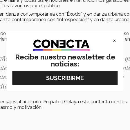
drenalina y todas las emociones en la función los ganadores
 los favoritos por el público.
ar en danza contemporánea con “Éxodo” y en danza urbana co
 en danza contemporánea con “Introspección” y en danza urban
le de PrepaTec Celaya, Francisco Lemus, nos comparte que se
×
viernes, la dedicación y esfuerzo que los alumnos pusieron en
Recibe nuestro newsletter de
eño de todos, creo que hay puntos a mejorar q
noticias:
te para ser la primera ocasión estuvo bastant
etencia sino una oportunidad para conocer y
dió.
mensajes al auditorio. PrepaTec Celaya está contenta con los
siasmo y motivación.