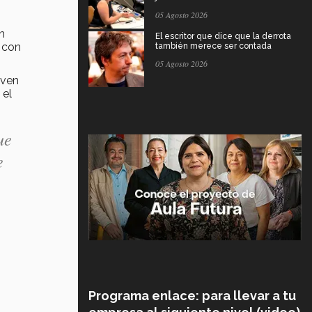
05 Agosto 2026
n
El escritor que dice que la derrota
a con
también merece ser contada
05 Agosto 2026
 ven
 el
ue
e
Programa enlace: para llevar a tu