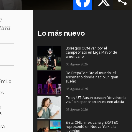
e
tura
Lo más nuevo
Borregos CCM van por el
campeonato en Liga Mayor de
americano
06 Agosto 2026
De PrepaTec Qro al mundo: el
escenario donde nació un gran
Emilio
sueño
06 Agosto 2026
es
Tec y UT Austin buscan "devolver la
voz" a hispanohablantes con afasia
o
05 Agosto 2026
,
En la ONU: mexicana y EXATEC
ara
representó en Nueva York a la
juventud