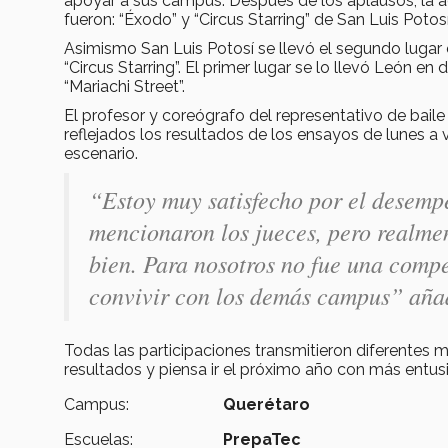
apoyar a sus campus. Después de los aplausos, la a
fueron: “Éxodo” y “Circus Starring” de San Luis Potosí,
Asimismo San Luis Potosí se llevó el segundo lug
“Circus Starring”. El primer lugar se lo llevó León
“Mariachi Street”.
El profesor y coreógrafo del representativo de bai
reflejados los resultados de los ensayos de lunes a 
escenario.
“Estoy muy satisfecho por el desemp
mencionaron los jueces, pero realmen
bien. Para nosotros no fue una comp
convivir con los demás campus” aña
Todas las participaciones transmitieron diferentes 
resultados y piensa ir el próximo año con más entu
Campus:
Querétaro
Escuelas:
PrepaTec