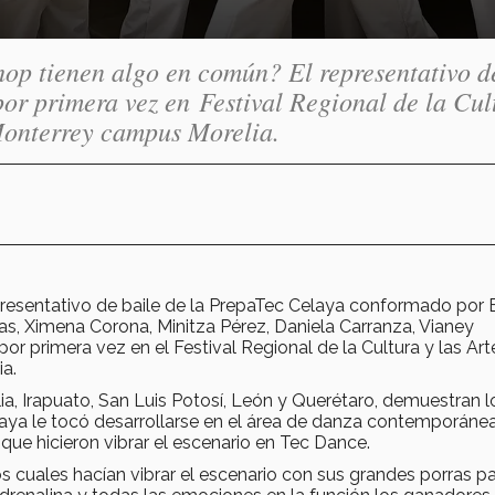
-hop tienen algo en común? El representativo d
por primera vez en Festival Regional de la Cul
 Monterrey campus Morelia.
epresentativo de baile de la PrepaTec Celaya conformado por 
sas, Ximena Corona, Minitza Pérez, Daniela Carranza, Vianey
or primera vez en el Festival Regional de la Cultura y las Art
a.
 Irapuato, San Luis Potosí, León y Querétaro, demuestran l
elaya le tocó desarrollarse en el área de danza contemporánea
 que hicieron vibrar el escenario en Tec Dance.
s cuales hacían vibrar el escenario con sus grandes porras p