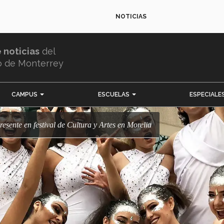
NOTICIAS
e noticias
del
o de Monterrey
CAMPUS
ESCUELAS
ESPECIALE
resente en festival de Cultura y Artes en Morelia