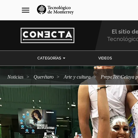
Pasar
navegación
menu
al
principal
contenido
principal
El sitio d
Tecnológic
Menu
CATEGORÍAS
VIDEOS
Comunidad
Noticias
Querétaro
arte y cultura
PrepaTec Celaya p