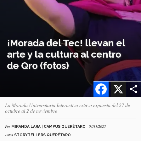
¡Morada del Tec! llevan el
arte y la cultura al centro
de Qro (fotos)
Facebook
X
La Morada Universitaria Interactiva estuvo expuesta del 27 de
octubre al 2 de noviembre
Por
- 04/11/2025
MIRANDA LARA | CAMPUS QUERÉTARO
Fotos
STORYTELLERS QUERÉTARO