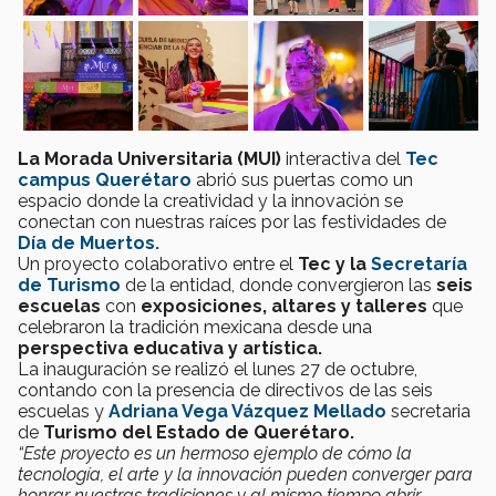
La Morada Universitaria (MUI)
interactiva del
Tec
campus Querétaro
abrió sus puertas como un
espacio donde la creatividad у la innovación se
conectan con nuestras raíces por las festividades de
Día de Muertos.
Un proyecto colaborativo entre el
Tec y la
Secretaría
de Turismo
de la entidad, donde convergieron las
seis
escuelas
con
exposiciones, altares y talleres
que
celebraron la tradición mexicana desde una
perspectiva educativa y artística.
La inauguración se realizó el lunes 27 de octubre,
contando con la presencia de directivos de las seis
escuelas y
Adriana Vega Vázquez Mellado
secretaria
de
Turismo del Estado de Querétaro.
“Este proyecto es un hermoso ejemplo de cómo la
tecnología, el arte y la innovación pueden converger para
honrar nuestras tradiciones y al mismo tiempo abrir