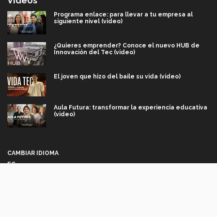
Videos
Programa enlace: para llevar a tu empresa al
siguiente nivel (video)
¿Quieres emprender? Conoce el nuevo HUB de
Innovación del Tec (video)
El joven que hizo del baile su vida (video)
Aula Futura: transformar la experiencia educativa
(video)
Más que un festival cultural: así es la magia de
VIBRART 2026 (video)
CAMBIAR IDIOMA
ES
Javier Guzmán: investigación con impacto social
(video)
Síguenos
¡México, en el top del mundial de robótica FIRST
2026! (video)