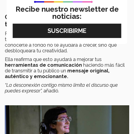
Recibe nuestro newsletter de
noticias:
Conectar contigo mismo es conectar con
tu arte
Para la egresada, el
arte es una forma de expresar
tu verdadero yo, por lo que brindar la oportunidad de
conocerte a fondo no te ayudara a crecer, sino que
desbloqueara tu creatividad.
Ella reafirma que esto ayudará a mejorar tus
herramientas de comunicación
haciendo más fácil
de transmitir a tu público un
mensaje original,
auténtico y emocionante.
“La desconexión contigo mismo limita el discurso que
puedes expresar”,
añadió
.