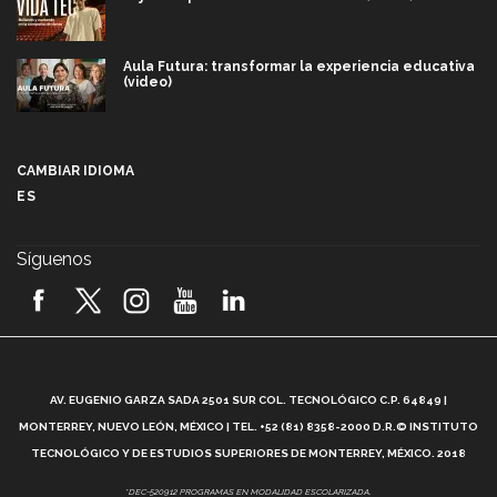
Aula Futura: transformar la experiencia educativa
(video)
Más que un festival cultural: así es la magia de
VIBRART 2026 (video)
CAMBIAR IDIOMA
ES
Javier Guzmán: investigación con impacto social
(video)
Síguenos
¡México, en el top del mundial de robótica FIRST
2026! (video)
Vida Tec: Pasión, disciplina y básquetbol, con Gael
Adame (video)
A
AV. EUGENIO GARZA SADA 2501 SUR COL. TECNOLÓGICO C.P. 64849 |
L
¿Cómo es el Modelo Educativo Tec? (video)
MONTERREY, NUEVO LEÓN, MÉXICO | TEL. +52 (81) 8358-2000 D.R.© INSTITUTO
TECNOLÓGICO Y DE ESTUDIOS SUPERIORES DE MONTERREY, MÉXICO. 2018
Vida Tec: Feminismo e Inteligencia Artificial, Paola
*DEC-520912 PROGRAMAS EN MODALIDAD ESCOLARIZADA.