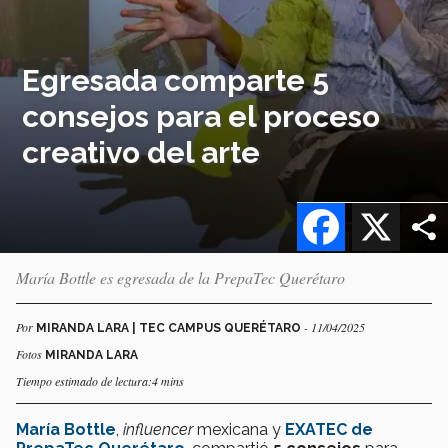
Egresada comparte 5
consejos para el proceso
creativo del arte
Facebook
X
María Bottle es egresada de la PrepaTec Querétaro
Por
- 11/04/2025
MIRANDA LARA | TEC CAMPUS QUERÉTARO
Fotos
MIRANDA LARA
Tiempo estimado de lectura:4 mins
María Bottle
,
influencer
mexicana y
EXATEC de