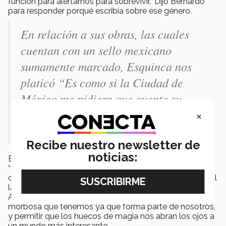
función para alertarnos para sobrevivir.” Dijo Bernardo
para responder porqué escribía sobre ese género.
En relación a sus obras, las cuales
cuentan con un sello mexicano
sumamente marcado, Esquinca nos
platicó “Es como si la Ciudad de
México me pidiera que cuente su
historia al ver sus edificios mientras
×
camino por el centro histórico.”
Recibe nuestro newsletter de
noticias:
El autor de obras como “Carne de ataúd”, “Demonia” y
“La octava plaga”, concluyó diciendo que el acto
creativo es una rebelión y que a veces debemos mirar al
lado oscuro para entender la complejidad humana.
Además dijo que hay que reconciliarnos con esa parte
morbosa que tenemos ya que forma parte de nosotros,
y permitir que los huecos de magia nos abran los ojos a
un mundo más interesante.