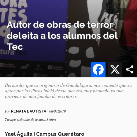
Autor de obras de terror
deleita a los alumnos del
Tec
Facebook
X
Bernardo, que es originario de Guadalajara, nos comentó que su
amor por los libros inició desde que era muy pequeño ya que
proviene de una familia de escritores.
Por
- 08/03/2019
RENATA BAUTISTA
Tiempo estimado de lectura:3 mins
Yael Águila | Campus Querétaro