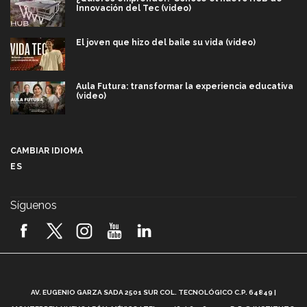
Innovación del Tec (video)
El joven que hizo del baile su vida (video)
Aula Futura: transformar la experiencia educativa
(video)
Más que un festival cultural: así es la magia de
VIBRART 2026 (video)
CAMBIAR IDIOMA
ES
Javier Guzmán: investigación con impacto social
(video)
Síguenos
¡México, en el top del mundial de robótica FIRST
2026! (video)
Vida Tec: Pasión, disciplina y básquetbol, con Gael
Adame (video)
A
AV. EUGENIO GARZA SADA 2501 SUR COL. TECNOLÓGICO C.P. 64849 |
L
¿Cómo es el Modelo Educativo Tec? (video)