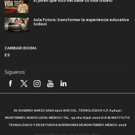
El joven que hizo del baile su vida (video)
Aula Futura: transformar la experiencia educativa
(video)
Más que un festival cultural: así es la magia de
VIBRART 2026 (video)
CAMBIAR IDIOMA
ES
Javier Guzmán: investigación con impacto social
(video)
Síguenos
¡México, en el top del mundial de robótica FIRST
2026! (video)
Vida Tec: Pasión, disciplina y básquetbol, con Gael
Adame (video)
A
AV. EUGENIO GARZA SADA 2501 SUR COL. TECNOLÓGICO C.P. 64849 |
L
¿Cómo es el Modelo Educativo Tec? (video)
MONTERREY, NUEVO LEÓN, MÉXICO | TEL. +52 (81) 8358-2000 D.R.© INSTITUTO
TECNOLÓGICO Y DE ESTUDIOS SUPERIORES DE MONTERREY, MÉXICO. 2018