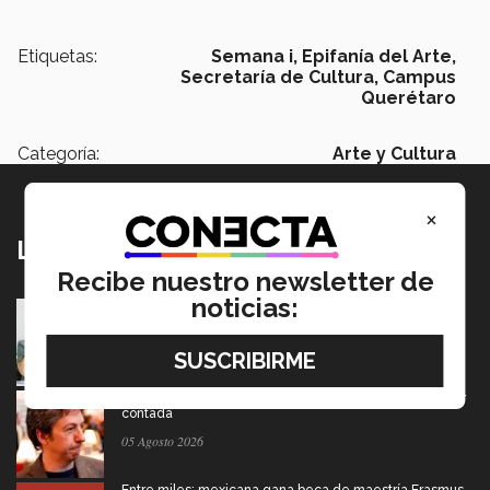
Etiquetas:
Semana i,
Epifanía del Arte,
Secretaría de Cultura,
Campus
Querétaro
Categoría:
Arte y Cultura
×
Lo más nuevo
Recibe nuestro newsletter de
noticias:
Tec y UT Austin buscan "devolver la voz" a
hispanohablantes con afasia
05 Agosto 2026
El escritor que dice que la derrota también merece ser
contada
05 Agosto 2026