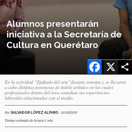
Alumnos presentarán
iniciativa a la Secretaría de
Cultura en Querétaro
Facebook
X
En la actividad “Epifanía del arte”durante semana i, se llevaron
a cabo distintas ponencias de índole artístico en las cuales
profesionales dentro del área contaban sus experiencias
laborales relacionadas con el medio.
Por
- 01/10/2018
SALVADOR LÓPEZ ALFARO
Tiempo estimado de lectura:1 min