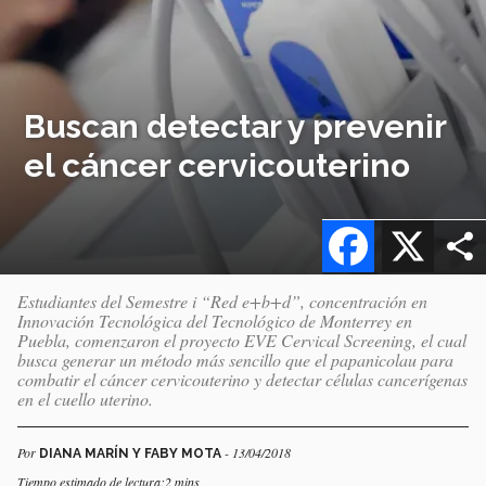
Buscan detectar y prevenir
el cáncer cervicouterino
Facebook
X
Estudiantes del Semestre i “Red e+b+d”, concentración en
Innovación Tecnológica del Tecnológico de Monterrey en
Puebla, comenzaron el proyecto EVE Cervical Screening, el cual
busca generar un método más sencillo que el papanicolau para
combatir el cáncer cervicouterino y detectar células cancerígenas
en el cuello uterino.
Por
- 13/04/2018
DIANA MARÍN Y FABY MOTA
Tiempo estimado de lectura:2 mins