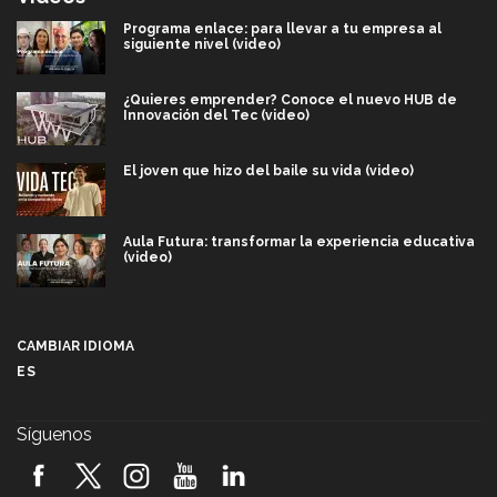
Programa enlace: para llevar a tu empresa al
siguiente nivel (video)
¿Quieres emprender? Conoce el nuevo HUB de
Innovación del Tec (video)
El joven que hizo del baile su vida (video)
Aula Futura: transformar la experiencia educativa
(video)
Más que un festival cultural: así es la magia de
VIBRART 2026 (video)
CAMBIAR IDIOMA
ES
Javier Guzmán: investigación con impacto social
(video)
Síguenos
¡México, en el top del mundial de robótica FIRST
2026! (video)