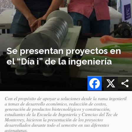
Se presentan proyectos en
el “Día i” de la ingeniería
Facebook
X
Con el propósito de apoyar a soluciones desde la rama ingenieril
a temas de desarrollo económico, reducción de costos,
generación de productos biotecnológicos y construcción,
estudiantes de la Escuela de Ingeniería y Ciencias del Tec de
Monterrey, hicieron la presentación de los proyectos
desarrollados durante todo el semestre en sus diferentes
asignaturas.