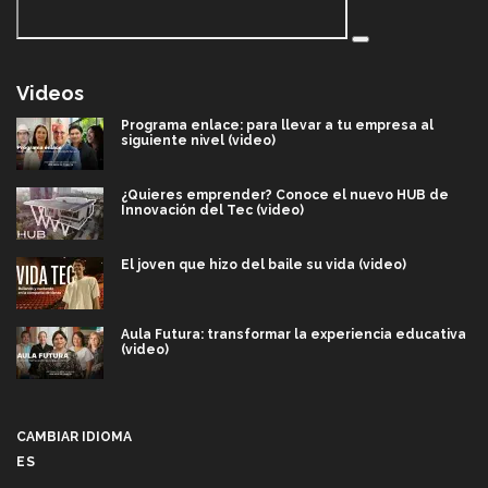
Videos
Programa enlace: para llevar a tu empresa al
siguiente nivel (video)
¿Quieres emprender? Conoce el nuevo HUB de
Innovación del Tec (video)
El joven que hizo del baile su vida (video)
Aula Futura: transformar la experiencia educativa
(video)
Más que un festival cultural: así es la magia de
VIBRART 2026 (video)
CAMBIAR IDIOMA
ES
Javier Guzmán: investigación con impacto social