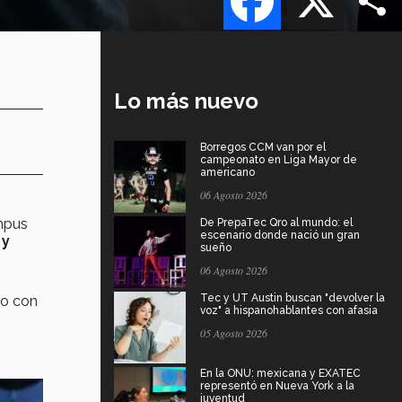
Lo más nuevo
Borregos CCM van por el
campeonato en Liga Mayor de
americano
06 Agosto 2026
ampus
De PrepaTec Qro al mundo: el
escenario donde nació un gran
 y
sueño
06 Agosto 2026
n
Tec y UT Austin buscan "devolver la
to con
voz" a hispanohablantes con afasia
05 Agosto 2026
En la ONU: mexicana y EXATEC
representó en Nueva York a la
juventud