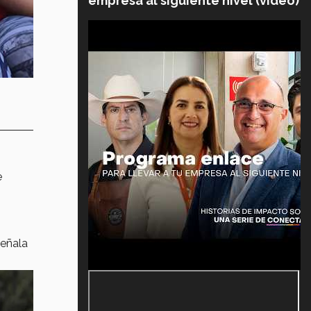
empresa al siguiente nivel (video)
e
señala