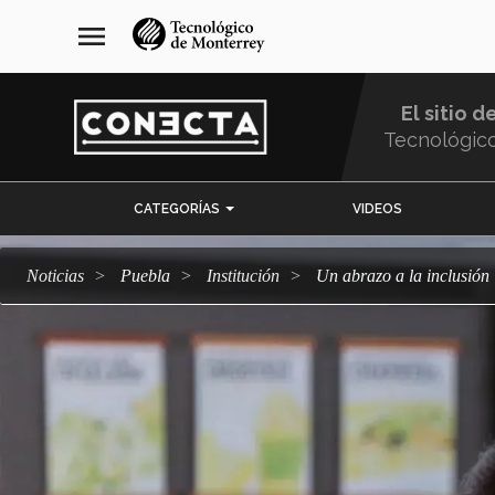
Pasar
navegación
menu
al
principal
contenido
principal
El sitio d
Tecnológic
Menu
CATEGORÍAS
VIDEOS
Comunidad
Noticias
Puebla
Institución
Un abrazo a la inclusión