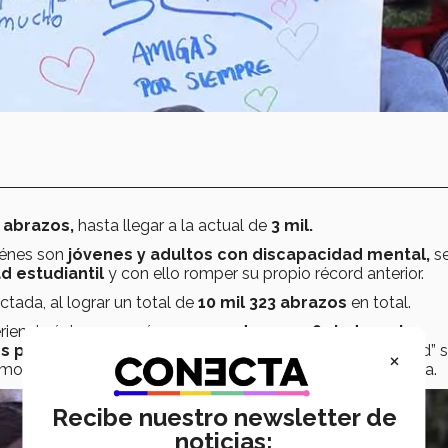
 abrazos,
hasta llegar a la actual de
3 mil.
énes son
jóvenes y adultos con discapacidad mental,
s
d estudiantil
y con ello romper su propio récord anterior.
tada, al lograr un total de
10 mil 323 abrazos
en total.
iencia única para mí,
ya que pude ver reflejado en la
para el alma y el ser,
como es la inclusión y la amistad” 
×
imo semestre de
Arquitectura
y voluntaria en el programa.
Recibe nuestro newsletter de
noticias: