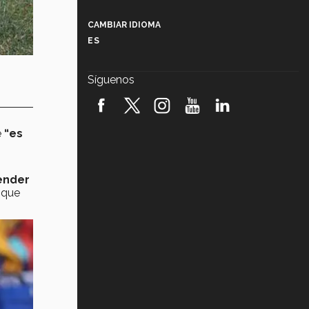
Más que un festival cultural: así es
la magia de VIBRART 2026 (video)
CAMBIAR IDIOMA
ES
Javier Guzmán: investigación con
impacto social (video)
Síguenos
¡México, en el top del mundial de
robótica FIRST 2026! (video)
e
“es
Vida Tec: Pasión, disciplina y
básquetbol, con Gael Adame
(video)
ender
¿Cómo es el Modelo Educativo
Tec? (video)
 que
Vida Tec: Feminismo e Inteligencia
Artificial, Paola Ricaurte (video)