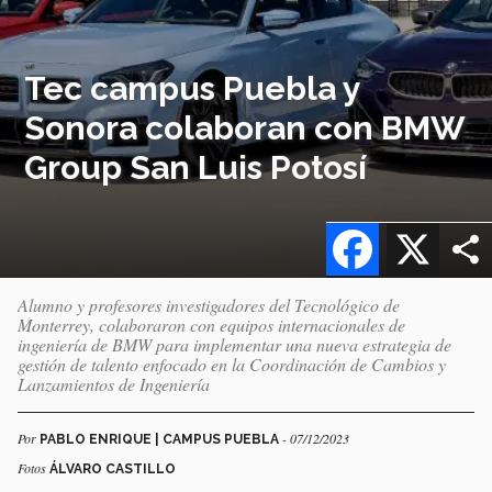
Tec campus Puebla y
Sonora colaboran con BMW
Group San Luis Potosí
Facebook
X
Alumno y profesores investigadores del Tecnológico de
Monterrey, colaboraron con equipos internacionales de
ingeniería de BMW para implementar una nueva estrategia de
gestión de talento enfocado en la Coordinación de Cambios y
Lanzamientos de Ingeniería
Por
- 07/12/2023
PABLO ENRIQUE | CAMPUS PUEBLA
Fotos
ÁLVARO CASTILLO