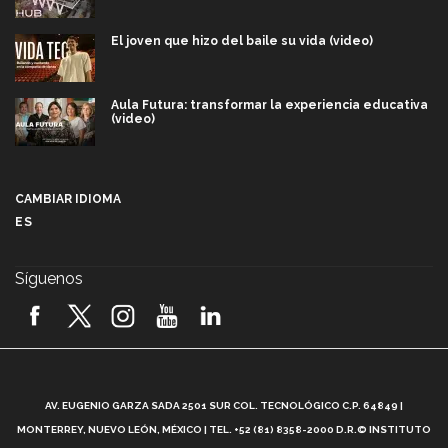
El joven que hizo del baile su vida (video)
Aula Futura: transformar la experiencia educativa
(video)
Más que un festival cultural: así es la magia de
VIBRART 2026 (video)
CAMBIAR IDIOMA
ES
Javier Guzmán: investigación con impacto social
(video)
Síguenos
¡México, en el top del mundial de robótica FIRST
2026! (video)
Vida Tec: Pasión, disciplina y básquetbol, con Gael
Adame (video)
A
AV. EUGENIO GARZA SADA 2501 SUR COL. TECNOLÓGICO C.P. 64849 |
L
¿Cómo es el Modelo Educativo Tec? (video)
MONTERREY, NUEVO LEÓN, MÉXICO | TEL. +52 (81) 8358-2000 D.R.© INSTITUTO