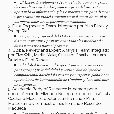
El
Expert Development Team
actuaba como un grupo
de consultores en las dos primeras fases del proyecto,
aportando la información y los conocimientos para diseñar
y programar un modelo computacional capaz de simular
las operaciones del departamento estudiado.
Data Engineering Team: Integrado por Alan Pérez y
Philipp Rief.
La función principal del Data Engineering Team era
diseñar, construir y proporcionar todos los modelos de
datos necesarios para el proyecto.
Global Review and Expert Analysis Team: Integrado
por Eike Witt, Martin Meier, Ouissem Gharibi, Leunam
Duarte y Elliot Renee.
El
Global Review and Expert Analysis Team
se creó
para garantizar la fiabilidad y versatilidad del modelo
computacional haciéndolo revisar por expertos globales en
operaciones de Coordinación de Cambios y Lanzamientos
de Ingeniería.
Academic Body of Research: Integrado por el
doctor Armando Elizondo Noriega, el doctor José Luis
Ceciliano Meza, ell doctor Juan Fernando Piñal
Moctezuma y el maestro Luis Fernando Reséndez
Maqueda.
El
Academic Body of Research
se encargó de llevar a