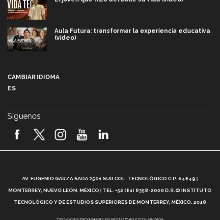
Aula Futura: transformar la experiencia educativa
(video)
Más que un festival cultural: así es la magia de
VIBRART 2026 (video)
CAMBIAR IDIOMA
ES
Javier Guzmán: investigación con impacto social
(video)
Síguenos
¡México, en el top del mundial de robótica FIRST
2026! (video)
Vida Tec: Pasión, disciplina y básquetbol, con Gael
Adame (video)
A
AV. EUGENIO GARZA SADA 2501 SUR COL. TECNOLÓGICO C.P. 64849 |
L
¿Cómo es el Modelo Educativo Tec? (video)
MONTERREY, NUEVO LEÓN, MÉXICO | TEL. +52 (81) 8358-2000 D.R.© INSTITUTO
TECNOLÓGICO Y DE ESTUDIOS SUPERIORES DE MONTERREY, MÉXICO. 2018
Vida Tec: Feminismo e Inteligencia Artificial, Paola
*DEC-520912 PROGRAMAS EN MODALIDAD ESCOLARIZADA.