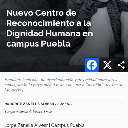
Nuevo Centro de
Reconocimiento a la
Dignidad Humana en
campus Puebla
Facebook
X
Equidad, inclusión, no discriminación y diversidad entre otros
temas, serán la parte medular de este nuevo “bastión” del Tec de
Monterrey.
Por
- 20/05/2019
JORGE ZANELLA ALVEAR
Tiempo estimado de lectura:3 mins
Jorge Zanella Alvear | Campus Puebla