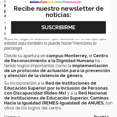
las actividades del recién creado espacio en
campus
Puebla,
para ofrecer
orientación referente al
Recibe nuestro newsletter de
protocolo a seguir y a brindar ayuda psicológica
noticias:
en caso de ser necesario.
“La ayuda es
para toda persona de la comunidad del
Tec de Monterrey,
los casos tienen vigencia de
15 años,
eso quiere decir que si hubiera algún
EXATEC
que quisiera
reportar alguna situación que sucedió en el tiempo que
estaba aquí también lo puede hacer”menciona la
psicóloga.
Desde su apertura en
campus Monterrey,
el
Centro
de Reconocimiento a la Dignidad Humana
ha
tenido logros importantes como la
implementación
de un protocolo de actuación para la prevención
y atención de la violencia de género.
Su incorporación a la
Red de Instituciones de
Educación Superior por la Inclusión de Personas
con Discapacidad (Rides-Mx)
y a la
Red Nacional
de Instituciones de Educación Superior, Caminos
Hacia la Igualdad (RENIES-Igualdad) de ANUIES,
son
otros de los logros del centro.