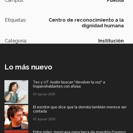
Campus:
Puebla
Etiquetas:
Centro de reconocimiento a la
dignidad humana
Categoría:
Institución
Lo más nuevo
Tec y UT Austin buscan "devolver la voz" a
hispanohablantes con afasia
05 Agosto 2026
El escritor que dice que la derrota también merece ser
contada
05 Agosto 2026
Entre miles: mexicana gana beca de maestría Erasmus